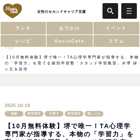
女性のセカンドキャリア支援
ランチ
おでかけ
イベント
レシピ
OasisCafe
コラム
TOP
【10月無料体験】堺で唯一！TA心理学専門家が指導する、本物
の「学習力」を育てる個別学習塾「スタッド学習教室」＠堺 緑
ヶ丘＆浜寺
2025.10.19
体験
堺市堺区
子育て
堺市西区
習いごと
【10月無料体験】堺で唯一！TA心理学
専門家が指導する、本物の「学習力」を