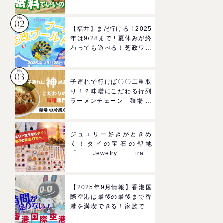
ろば」へGO！混雑状況や
子どもの反応までリアルレ
ポ＠イオンモール四條畷
【福井】まだ行ける ! 2025
年は9/28まで ! 夏休みが終
わっても遊べる！芝政ワー
ルドのプールで一日遊びつ
くそう！
子連れで行けば〇〇二重取
り！？味噌にこだわる行列
ラーメンチェーン「麺場 田
所商店」をママにおすすめ
したい理由
ジュエリー好きがときめ
く！タイの宝石の聖地
「Jewelry trade
center(ジュエリートレー
ドセンター)」
【2025年9月情報】香港国
際空港は最後の最後まで香
港を満喫できる！家族で楽
しむグルメ＆おみやげスポ