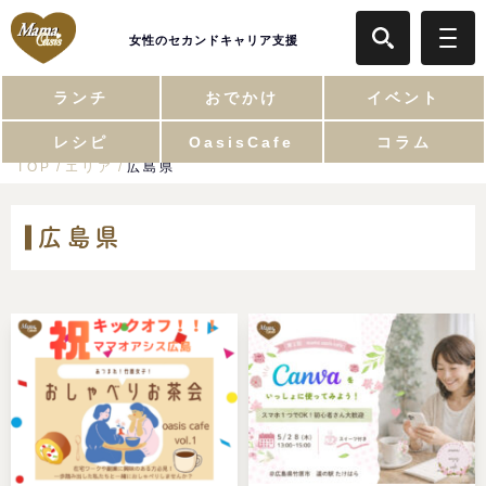
女性のセカンドキャリア支援
ランチ
おでかけ
イベント
レシピ
OasisCafe
コラム
TOP
エリア
広島県
広島県