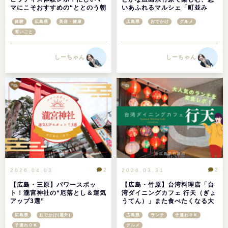
マにこそおすすめの“ととのう朝
いあふれるマルシェ「町並み
時間”
SoLuce(ソルーチェ)」をご紹介
体験
広島県
美容・健康
広島県
おでかけ
グルメ
します！
習いごと
しーちゃん
しーちゃん
2
2
2026.04.03
2026.03.31
【広島・三原】パワースポッ
【広島・竹原】台湾料理店「台
ト！瀧宮神社の“厄落とし＆運気
湾ダイニングカフェ 行天（ぎょ
アップ3選”
うてん）」また食べたくなる大
人気ランチを実食レポ！
広島県
おでかけ(屋外)
広島県
ランチ
子連れＯＫ
子連れＯＫ
グルメ