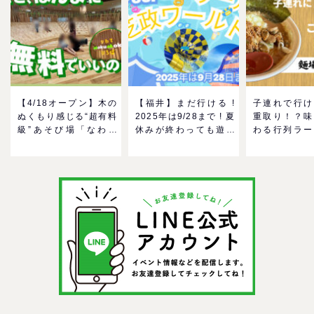
【4/18オープン】木の
【福井】まだ行ける !
子連れで行け
ぬくもり感じる“超有料
2025年は9/28まで ! 夏
重取り！？味
級”あそび場「なわて
休みが終わっても遊べ
わる行列ラー
MokuMokuひろば」へ
る！芝政ワールドのプ
ーン「麺場 
GO！混雑状況や子ども
ールで一日遊びつくそ
をママにおす
の反応までリアルレポ
う！
い理由
＠イオンモール四條畷