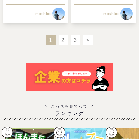
moshico
moshico
1
2
3
>
ランキング