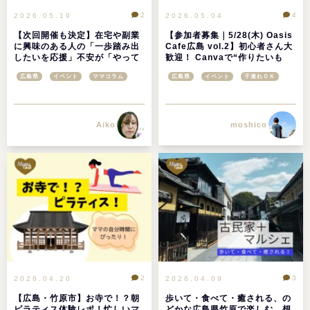
2
4
2026.05.19
2026.05.04
【次回開催も決定】在宅や副業
【参加者募集｜5/28(木) Oasis
に興味のある人の「一歩踏み出
Cafe広島 vol.2】初心者さん大
したいを応援」不安が「やって
歓迎！ Canvaで“作りたいも
みたい」に変わる場所♪ママオア
の”を楽しく作ろう♪＠竹原市
広島県
イベント
ママコラム
広島県
イベント
子連れＯＫ
シス広島初イベント「おしゃべ
りお茶会」開催レポ
moshico
Aiko
2
3
2026.04.20
2026.04.09
【広島・竹原市】お寺で！？朝
歩いて・食べて・癒される、の
ピラティス体験レポ！忙しいマ
どかな広島県竹原で楽しむ、想