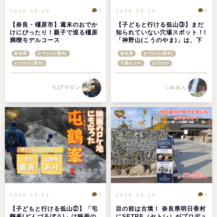
2
4
2026.06.19
2026.05.20
【奈良・橿原市】週末のおでか
【子どもと行ける低山③】まだ
けにぴったり！親子で巡る橿原
知られていない穴場スポット ! !
満喫モデルコース
「神野山(こうのやま)」は、下
山後かわいい羊たちに会える山
奈良県
おでかけ(屋内)
奈良県
おでかけ(屋外)
＠奈良県山添村
おでかけ(屋外)
子連れＯＫ
おでかけ
ちびマロン
くみみん
2
4
2026.03.24
2026.03.16
【子どもと行ける低山②】「屯
目の前は古墳！ 奈良県明日香村
鶴峯(どんづるぼう)」は映画の
にSETRE（セトレ）がプロデュ