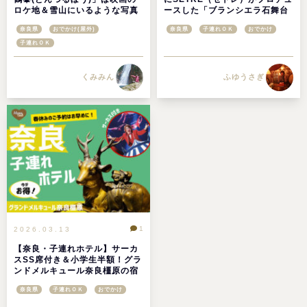
ロケ地＆雪山にいるような写真
ースした「ブランシエラ石舞台
が撮れる子どもがわくわくする
テラス」で、明日香村の魅力に
奈良県
おでかけ(屋外)
奈良県
子連れＯＫ
おでかけ
山＠奈良県香芝市
迫る♬
子連れＯＫ
くみみん
ふゆうさぎ
1
2026.03.13
【奈良・子連れホテル】サーカ
スSS席付き＆小学生半額！グラ
ンドメルキュール奈良橿原の宿
泊プランが神だった
奈良県
子連れＯＫ
おでかけ