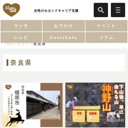
女性のセカンドキャリア支援
ランチ
おでかけ
イベント
レシピ
OasisCafe
コラム
TOP
エリア
奈良県
奈良県