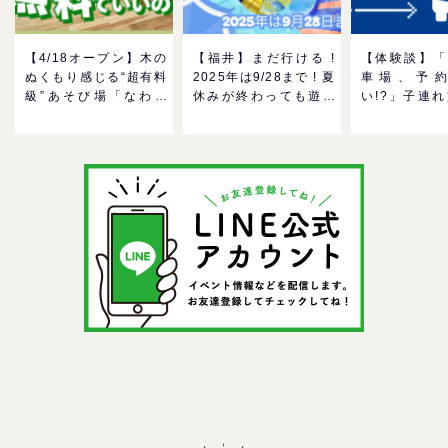
【4/18オープン】木の
【福井】まだ行ける !
【体験談】「
ぬくもり感じる“超有料
2025年は9/28まで ! 夏
車場、予
級”あそび場「なわて
休みが終わっても遊べ
い!?」子連
MokuMokuひろば」へ
る！芝政ワールドのプ
んだ混雑事情
GO！混雑状況や子ども
ールで一日遊びつくそ
め対策
の反応までリアルレポ
う！
＠イオンモール四條畷