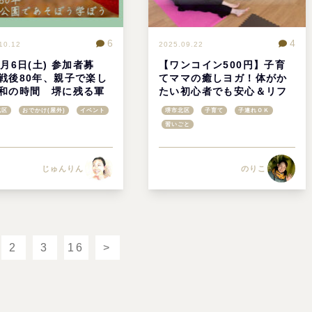
6
4
10.12
2025.09.22
2月6日(土) 参加者募
【ワンコイン500円】子育
戦後80年、親子で楽し
てママの癒しヨガ！体がか
和の時間 堺に残る軍
たい初心者でも安心＆リフ
地さんぽと公園あそび
レッシュ＠堺市北区
北区
おでかけ(屋外)
イベント
堺市北区
子育て
子連れＯＫ
市金岡公園
習いごと
じゅんりん
のりこ
2
3
16
>