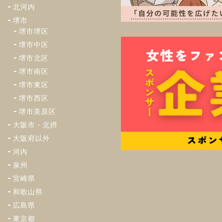
北河内
堺市
堺市堺区
堺市中区
堺市北区
堺市南区
堺市東区
堺市西区
堺市美原区
大阪市・北摂
大阪府以外
河内
泉州
宮崎県
和歌山県
広島県
東京都