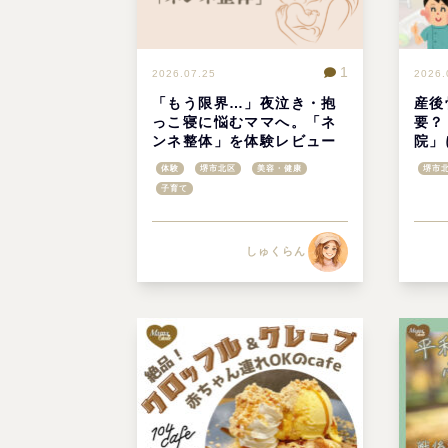
1
2026.07.25
2026.
「もう限界…」夜泣き・抱
産後
っこ寝に悩むママへ。「ネ
要？
ンネ整体」を体験レビュー
院」
＠堺市北区
と体
体験
堺市北区
美容・健康
堺市
子育て
しゅくらん