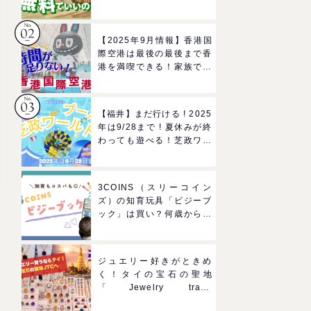
ろば」へGO！混雑状況や
子どもの反応までリアルレ
ポ＠イオンモール四條畷
【2025年9月情報】香港国
際空港は最後の最後まで香
港を満喫できる！家族で楽
しむグルメ＆おみやげスポ
ットを紹介
【福井】まだ行ける ! 2025
年は9/28まで ! 夏休みが終
わっても遊べる！芝政ワー
ルドのプールで一日遊びつ
くそう！
3COINS（スリーコイン
ズ）の知育玩具「ビジーブ
ック」は買い？何歳から使
える？モンテッソーリでも
推奨されるおもちゃをレビ
ュー
ジュエリー好きがときめ
く！タイの宝石の聖地
「Jewelry trade
center(ジュエリートレー