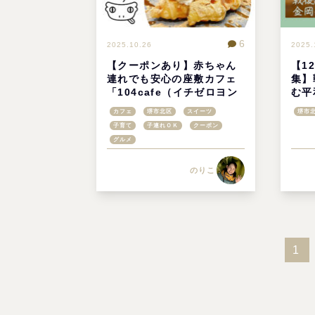
6
2025.10.26
2025.
【クーポンあり】赤ちゃん
【1
連れでも安心の座敷カフェ
集】
「104cafe（イチゼロヨン
む平
カフェ）」で味わう絶品ク
隊跡
カフェ
堺市北区
スイーツ
堺市
ロッフルとクレープ@堺市
＠堺
子育て
子連れＯＫ
クーポン
北区
グルメ
のりこ
1