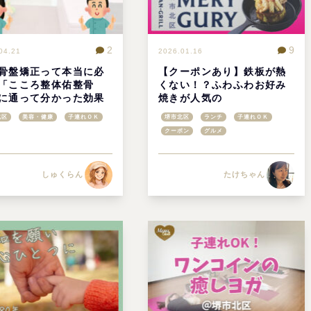
2
9
04.21
2026.01.16
骨盤矯正って本当に必
【クーポンあり】鉄板が熱
「こころ整体佑整骨
くない！？ふわふわお好み
に通って分かった効果
焼きが人気の
のしくみ＠堺市北区
「MERYGURY（メリグ
北区
美容・健康
子連れＯＫ
堺市北区
ランチ
子連れＯＫ
リ）」は子連れママも安
クーポン
グルメ
心！@堺市北区
しゅくらん
たけちゃん