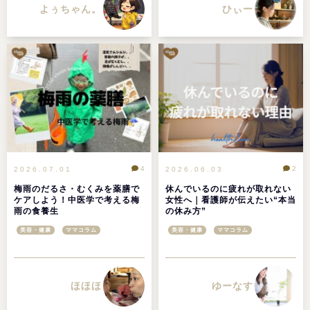
よぅちゃん。
ひぃー
4
2
2026.07.01
2026.06.03
梅雨のだるさ・むくみを薬膳で
休んでいるのに疲れが取れない
ケアしよう！中医学で考える梅
女性へ｜看護師が伝えたい“本当
雨の食養生
の休み方”
美容・健康
ママコラム
美容・健康
ママコラム
ほほほ
ゆーなす