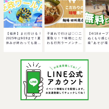
【福井】まだ行ける !
子連れで行けば〇〇二
【4/18オー
2025年は9/28まで ! 夏
重取り！？味噌にこだ
ぬくもり感じ
休みが終わっても遊べ
わる行列ラーメンチェ
級”あそび場
る！芝政ワールドのプ
ーン「麺場 田所商店」
MokuMok
ールで一日遊びつくそ
をママにおすすめした
GO！混雑状
う！
い理由
の反応までリ
＠イオンモー