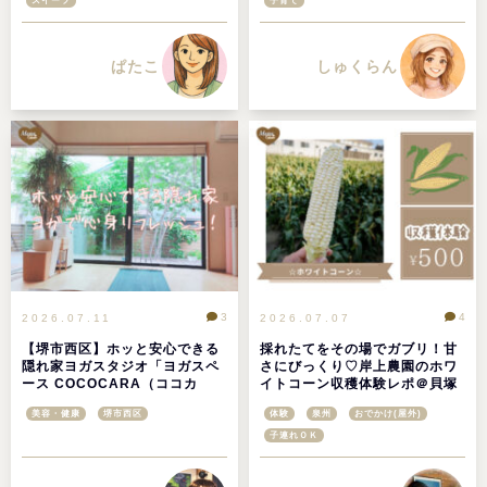
スイーツ
子育て
ぱたこ
しゅくらん
3
4
2026.07.11
2026.07.07
【堺市西区】ホッと安心できる
採れたてをその場でガブリ！甘
隠れ家ヨガスタジオ「ヨガスペ
さにびっくり♡岸上農園のホワ
ース COCOCARA（ココカ
イトコーン収穫体験レポ＠貝塚
ラ）」で心身ともにリフレッシ
市
美容・健康
堺市西区
体験
泉州
おでかけ(屋外)
ュ！
子連れＯＫ