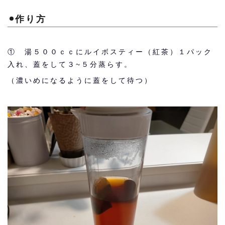
作り方
① 湯５００ｃｃにルイボスティー（紅茶）１パック
入れ、蓋をして３~５分蒸らす。
（濃いめになるように蓋をして待つ）