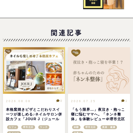
ローズ)」＠大阪市西区京町堀
関連記事
0
1
2026.08.08
2026.07.25
本格窯焼きピザとこだわりスイ
「もう限界…」夜泣き・抱っこ
ーツが楽しめる♪ネイルサロン併
寝に悩むママへ。「ネンネ整
設カフェ「JOUR J（ジュール
体」を体験レビュー＠堺市北区
ジェイ）」＠なかもず
カフェ
堺市北区
ランチ
体験
堺市北区
美容・健康