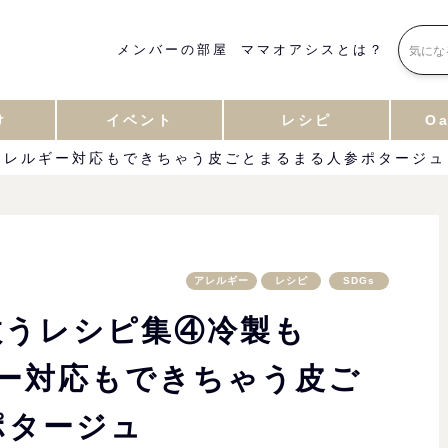
メンバーの部屋
ママオアシスとは？
け
イベント
レシピ
Oa
アレルギー対応もできちゃう皮ごとまるまる人参ポタージュ
アレルギー
レシピ
SDGs
救うレシピ集④冷製も
ギー対応もできちゃう皮ご
ポタージュ