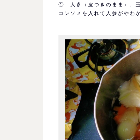
① 人参（皮つきのまま）、
コンソメを入れて人参がやわ