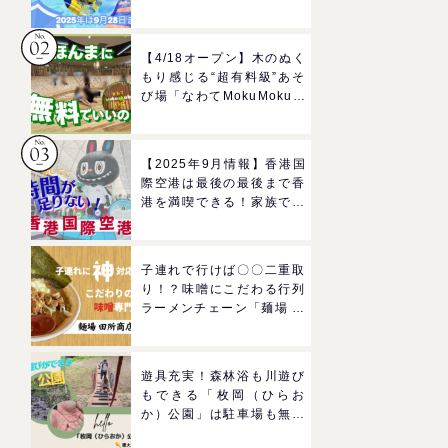
ルドのプールで一日遊びつ
くそう！
【4/18オープン】木のぬく
もり感じる“超有料級”あそ
び場「なわてMokuMokuひ
ろば」へGO！混雑状況や
子どもの反応までリアルレ
ポ＠イオンモール四條畷
【2025年9月情報】香港国
際空港は最後の最後まで香
港を満喫できる！家族で楽
しむグルメ＆おみやげスポ
ットを紹介
子連れで行けば〇〇二重取
り！？味噌にこだわる行列
ラーメンチェーン「麺場 田
所商店」をママにおすすめ
したい理由
遊具充実！森林浴も川遊び
もできる「枚岡（ひらお
か）公園」は駐車場も無料
で駅からも近い！＠東大阪