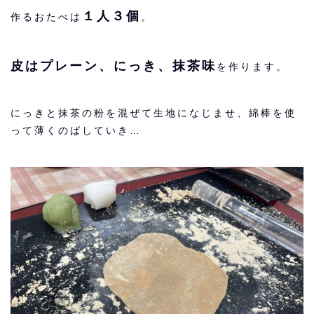
１人３個
作るおたべは
。
皮はプレーン、にっき、抹茶味
を作ります。
にっきと抹茶の粉を混ぜて生地になじませ、綿棒を使
って薄くのばしていき…