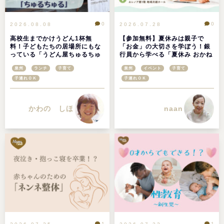
0
0
2026.08.08
2026.07.28
高校生までかけうどん1杯無
【参加無料】夏休みは親子で
料！子どもたちの居場所にもな
「お金」の大切さを学ぼう！銀
っている「うどん屋ちゅるちゅ
行員から学べる「夏休み おかね
る」＠大阪府高石市
の教室」が桃山学院大学で開催
泉州
ランチ
子育て
泉州
イベント
子育て
子連れＯＫ
子連れＯＫ
かわの しほ
naan
1
1