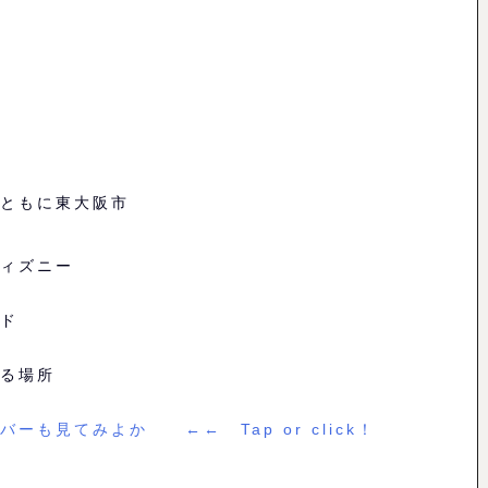
ともに東大阪市
ィズニー
ド
る場所
バーも見てみよか ←← Tap or click！