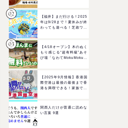
所商店」をママにおすすめ
したい理由
【福井】まだ行ける ! 2025
年は9/28まで ! 夏休みが終
わっても遊べる！芝政ワー
ルドのプールで一日遊びつ
くそう！
【4/18オープン】木のぬく
もり感じる“超有料級”あそ
び場「なわてMokuMokuひ
ろば」へGO！混雑状況や
子どもの反応までリアルレ
ポ＠イオンモール四條畷
【2025年9月情報】香港国
際空港は最後の最後まで香
港を満喫できる！家族で楽
しむグルメ＆おみやげスポ
ットを紹介
関西人だけが普通に読めな
い言葉 9選