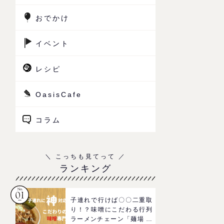
おでかけ
イベント
レシピ
OasisCafe
コラム
ランキング
子連れで行けば〇〇二重取
り！？味噌にこだわる行列
ラーメンチェーン「麺場 田