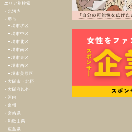
エリア別検索
北河内
堺市
堺市堺区
堺市中区
堺市北区
堺市南区
堺市東区
堺市西区
堺市美原区
大阪市・北摂
大阪府以外
河内
泉州
宮崎県
和歌山県
広島県