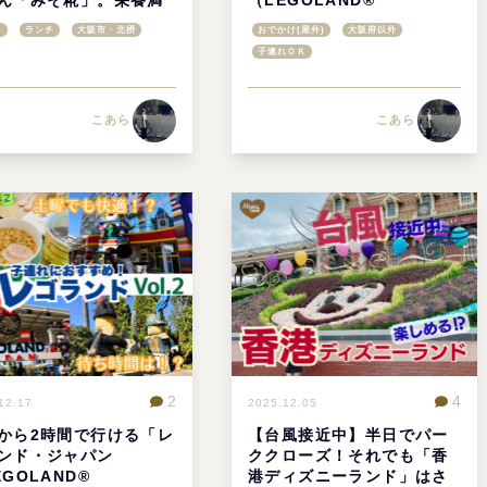
コスパ最強ランチ＠蒲
Japan）」。土曜のリアル
ェ
ランチ
大阪市・北摂
おでかけ(屋外)
大阪府以外
丁目
待ち時間や楽しんだ施設を
子連れＯＫ
一挙ご紹介【最終章】
こあら
こあら
2
4
12.17
2025.12.05
から2時間で行ける「レ
【台風接近中】半日でパー
ンド・ジャパン
ククローズ！それでも「香
EGOLAND®
港ディズニーランド」はさ