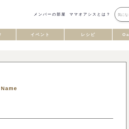
メンバーの部屋
ママオアシスとは？
け
イベント
レシピ
Oa
 Name