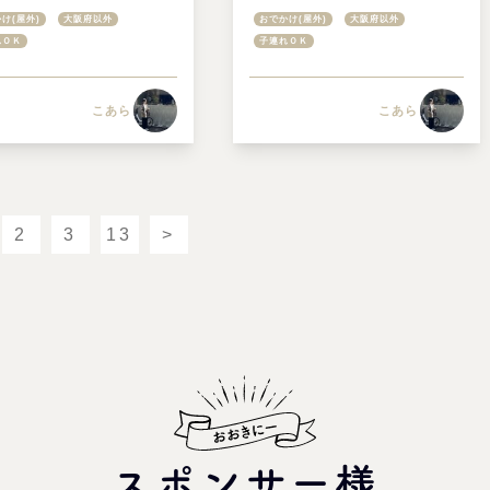
pan）」。土曜のリアル
すが夢の国だった【後編】
け(屋外)
大阪府以外
おでかけ(屋外)
大阪府以外
時間や楽しんだ施設を
れＯＫ
子連れＯＫ
ご紹介【Vol.2】
こあら
こあら
2
3
13
>
スポンサー様