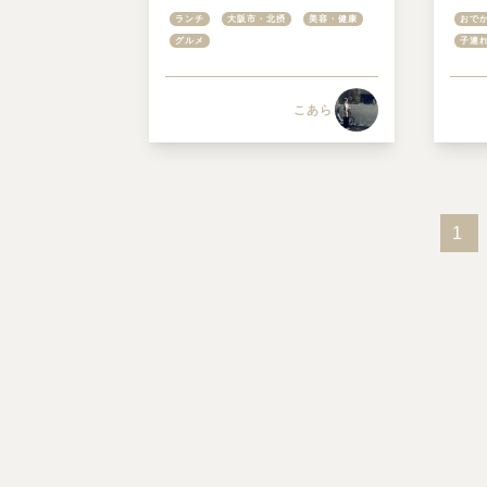
ナナイチゼロガーデン）」
Ja
ランチ
大阪市・北摂
美容・健康
おでか
＠なノにわ nanoniwa
待ち
グルメ
子連
一挙
こあら
1