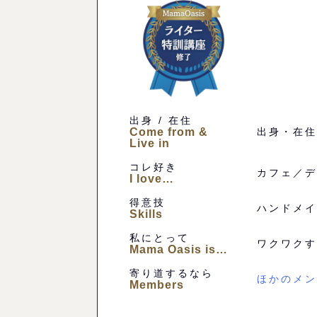
出身 / 在住
Come from &
出身・在住
Live in
コレ好き
カフェ／デ
I love…
得意技
ハンドメイ
Skills
私にとって
ワクワクす
Mama Oasis is…
寄り道するなら
ほかのメン
Members