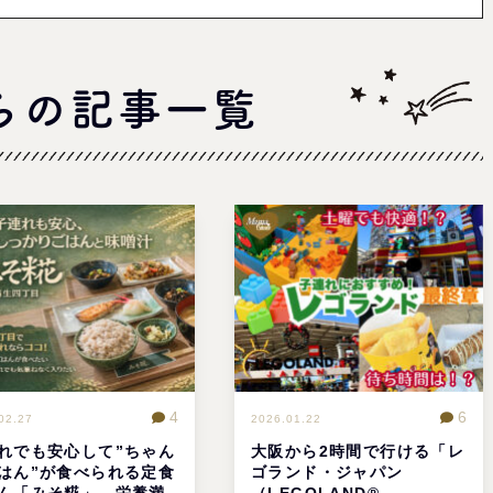
らの記事一覧
4
6
02.27
2026.01.22
れでも安心して”ちゃん
大阪から2時間で行ける「レ
はん”が食べられる定食
ゴランド・ジャパン
ん「みそ糀」。栄養満
（LEGOLAND®