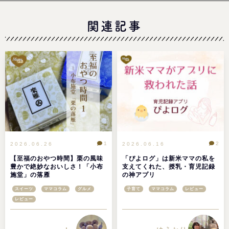
関連記事
1
2
2026.06.26
2026.06.16
【至福のおやつ時間】栗の風味
「ぴよログ」は新米ママの私を
豊かで絶妙なおいしさ！「小布
支えてくれた、授乳・育児記録
施堂」の落雁
の神アプリ
スイーツ
ママコラム
グルメ
子育て
ママコラム
レビュー
レビュー