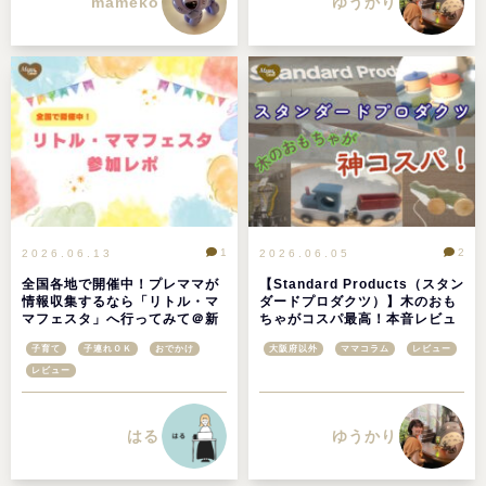
mameko
ゆうかり
1
2
2026.06.13
2026.06.05
全国各地で開催中！プレママが
【Standard Products（スタン
情報収集するなら「リトル・マ
ダードプロダクツ）】木のおも
マフェスタ」へ行ってみて＠新
ちゃがコスパ最高！本音レビュ
潟・長岡会場レポ
ー
子育て
子連れＯＫ
おでかけ
大阪府以外
ママコラム
レビュー
レビュー
はる
ゆうかり