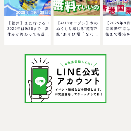
【福井】まだ行ける !
【4/18オープン】木の
【2025年9
2025年は9/28まで ! 夏
ぬくもり感じる“超有料
港国際空港は
休みが終わっても遊べ
級”あそび場「なわて
後まで香港を
る！芝政ワールドのプ
MokuMokuひろば」へ
る！家族で楽
ールで一日遊びつくそ
GO！混雑状況や子ども
メ＆おみやげ
う！
の反応までリアルレポ
を紹介
＠イオンモール四條畷