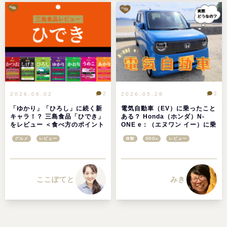
2
2
2026.06.02
2026.05.28
「ゆかり」「ひろし」に続く新
電気自動車（EV）に乗ったこと
キャラ！？ 三島食品「ひでき」
ある？ Honda（ホンダ）N-
をレビュー ＜食べ方のポイント
ONE e：（エヌワン イー）に乗
もご紹介＞
ってみた！
グルメ
レビュー
体験
SDGs
レビュー
ここぽてと
みき