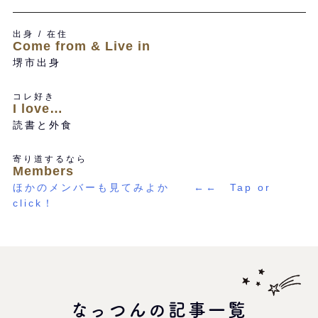
出身 / 在住
Come from & Live in
堺市出身
コレ好き
I love…
読書と外食
寄り道するなら
Members
ほかのメンバーも見てみよか ←← Tap or
click！
なっつんの記事一覧