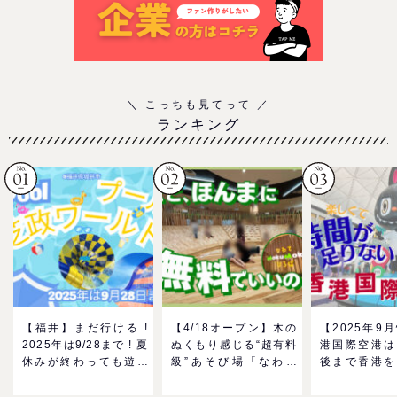
ランキング
【福井】まだ行ける !
【4/18オープン】木の
【2025年9
2025年は9/28まで ! 夏
ぬくもり感じる“超有料
港国際空港は
休みが終わっても遊べ
級”あそび場「なわて
後まで香港を
る！芝政ワールドのプ
MokuMokuひろば」へ
る！家族で楽
ールで一日遊びつくそ
GO！混雑状況や子ども
メ＆おみやげ