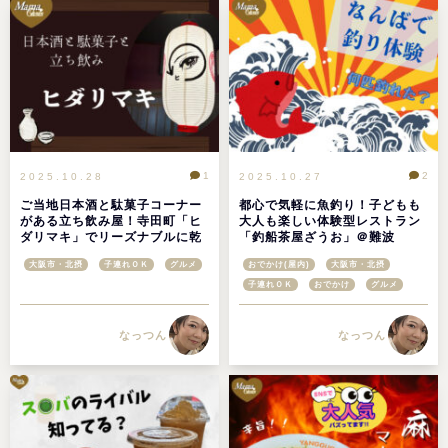
1
2
2025.10.28
2025.10.27
ご当地日本酒と駄菓子コーナー
都心で気軽に魚釣り！子どもも
がある立ち飲み屋！寺田町「ヒ
大人も楽しい体験型レストラン
ダリマキ」でリーズナブルに乾
「釣船茶屋ざうお」＠難波
杯@大阪市生野区
大阪市・北摂
子連れＯＫ
グルメ
おでかけ(屋内)
大阪市・北摂
子連れＯＫ
おでかけ
グルメ
なっつん
なっつん