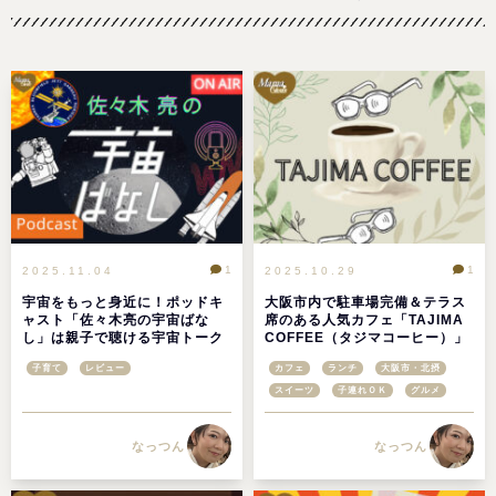
1
1
2025.11.04
2025.10.29
宇宙をもっと身近に！ポッドキ
大阪市内で駐車場完備＆テラス
ャスト「佐々木亮の宇宙ばな
席のある人気カフェ「TAJIMA
し」は親子で聴ける宇宙トーク
COFFEE（タジマコーヒー）」
番組
＠大阪市生野区
子育て
レビュー
カフェ
ランチ
大阪市・北摂
スイーツ
子連れＯＫ
グルメ
なっつん
なっつん