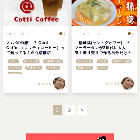
1
1
2025.10.23
2025.10.22
ス○バの強敵！？ Cotti
「楊國福(ヤン・グオフー)」の
Coffee（コッティコーヒー）っ
マーラータンがZ世代に大人
て知ってる？＠心斎橋店
気！量り売りで作る自分だけの
一杯＠大阪心斎橋
カフェ
チェーン店
大阪市・北摂
チェーン店
ランチ
大阪市・北摂
スイーツ
子連れＯＫ
クーポン
子連れＯＫ
グルメ
おでかけ
なっつん
なっつん
1
2
>