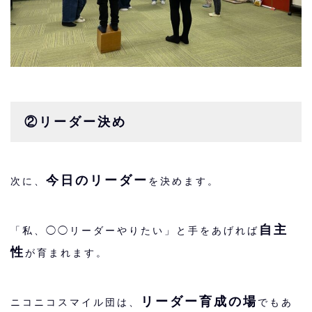
②リーダー決め
今日のリーダー
次に、
を決めます。
自主
「私、◯◯リーダーやりたい」と手をあげれば
性
が育まれます。
リーダー育成の場
ニコニコスマイル団は、
でもあ