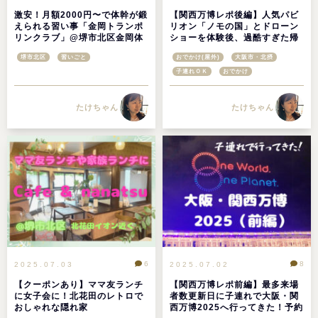
激安！月額2000円〜で体幹が鍛
【関西万博レポ後編】人気パビ
えられる習い事「金岡トランポ
リオン「ノモの国」とドローン
リンクラブ」@堺市北区金岡体
ショーを体験後、過酷すぎた帰
育館
り道！トイレやごみ箱問題も
堺市北区
習いごと
おでかけ(屋外)
大阪市・北摂
子連れＯＫ
おでかけ
たけちゃん
たけちゃん
6
8
2025.07.03
2025.07.02
【クーポンあり】ママ友ランチ
【関西万博レポ前編】最多来場
に女子会に！北花田のレトロで
者数更新日に子連れで大阪・関
おしゃれな隠れ家
西万博2025へ行ってきた！予約