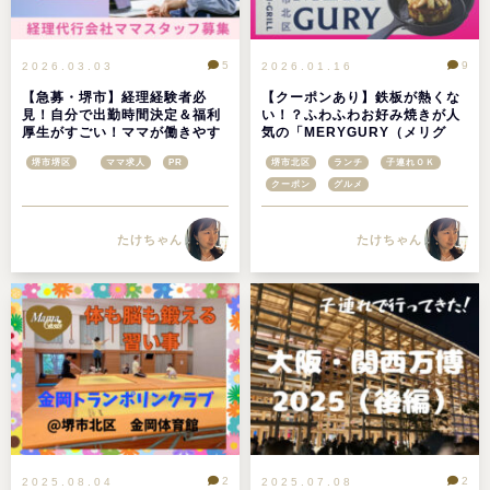
5
9
2026.03.03
2026.01.16
【急募・堺市】経理経験者必
【クーポンあり】鉄板が熱くな
見！自分で出勤時間決定＆福利
い！？ふわふわお好み焼きが人
厚生がすごい！ママが働きやす
気の「MERYGURY（メリグ
すぎる経理代行会社でママスタ
リ）」は子連れママも安心！@
堺市堺区
ママ求人
PR
堺市北区
ランチ
子連れＯＫ
ッフ募集！
堺市北区
クーポン
グルメ
たけちゃん
たけちゃん
2
2
2025.08.04
2025.07.08