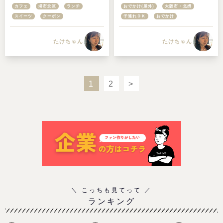
cafe&nanatsu（カフェなな
なしで回れるコースと子どもの
カフェ
堺市北区
ランチ
おでかけ(屋外)
大阪市・北摂
つ）＠堺市北区
遊び場を解説
スイーツ
クーポン
子連れＯＫ
おでかけ
たけちゃん
たけちゃん
1
2
>
ランキング