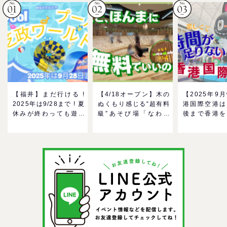
【福井】まだ行ける !
【4/18オープン】木の
【2025年9
2025年は9/28まで ! 夏
ぬくもり感じる“超有料
港国際空港は
休みが終わっても遊べ
級”あそび場「なわて
後まで香港を
る！芝政ワールドのプ
MokuMokuひろば」へ
る！家族で楽
ールで一日遊びつくそ
GO！混雑状況や子ども
メ＆おみやげ
う！
の反応までリアルレポ
を紹介
＠イオンモール四條畷