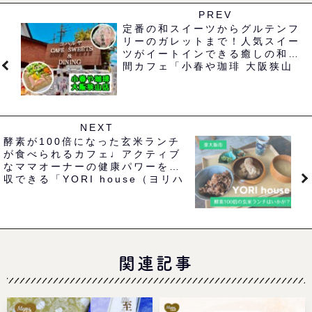
PREV
定番の和スイーツからグルテンフ
リーのガレットまで！人気スイー
ツがイートインできる癒しの和空
間カフェ「小春や珈琲 大阪狭山
店」
NEXT
酵素が100倍になった玄米ランチ
が食べられるカフェ♩アクティブ
なママオーナーの健康パワーを吸
収できる「YORI house（ヨリハ
ウス）」@東大阪
関連記事