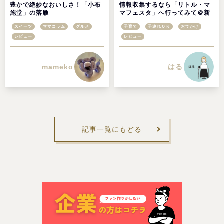
豊かで絶妙なおいしさ！「小布
情報収集するなら「リトル・マ
施堂」の落雁
マフェスタ」へ行ってみて＠新
潟・長岡会場レポ
スイーツ
ママコラム
グルメ
子育て
子連れＯＫ
おでかけ
レビュー
レビュー
mameko
はる
記事一覧にもどる