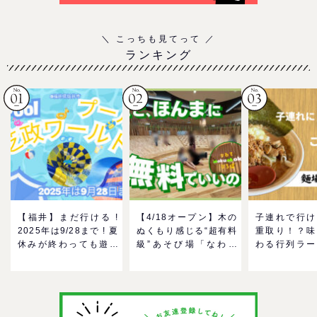
ランキング
【福井】まだ行ける !
【4/18オープン】木の
子連れで行け
2025年は9/28まで ! 夏
ぬくもり感じる“超有料
重取り！？味
休みが終わっても遊べ
級”あそび場「なわて
わる行列ラー
る！芝政ワールドのプ
MokuMokuひろば」へ
ーン「麺場 
ールで一日遊びつくそ
GO！混雑状況や子ども
をママにおす
う！
の反応までリアルレポ
い理由
＠イオンモール四條畷