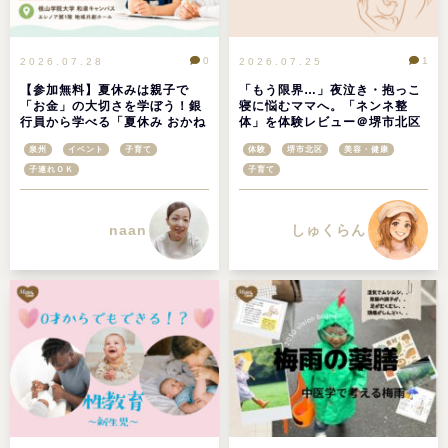
0
1
2026.07.28
2026.07.25
【参加無料】夏休みは親子で
「もう限界…」夜泣き・抱っこ
「お金」の大切さを学ぼう！銀
寝に悩むママへ。「ネンネ整
行員から学べる「夏休み おかね
体」を体験レビュー＠堺市北区
の教室」が桃山学院大学で開催
泉州
イベント
子育て
体験
堺市北区
美容・健康
子連れＯＫ
子育て
naan
しゅくらん