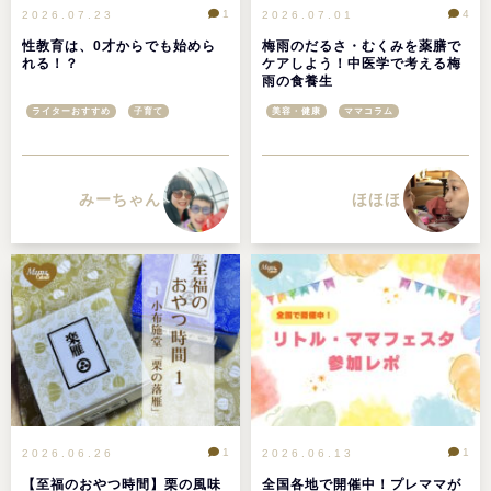
1
4
2026.07.23
2026.07.01
性教育は、0才からでも始めら
梅雨のだるさ・むくみを薬膳で
れる！？
ケアしよう！中医学で考える梅
雨の食養生
ライターおすすめ
子育て
美容・健康
ママコラム
みーちゃん
ほほほ
1
1
2026.06.26
2026.06.13
【至福のおやつ時間】栗の風味
全国各地で開催中！プレママが