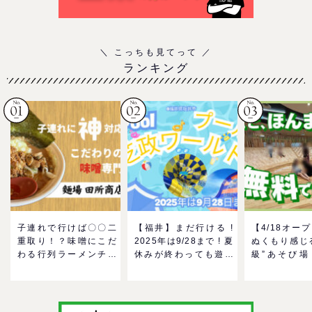
ランキング
子連れで行けば〇〇二
【福井】まだ行ける !
【4/18オー
重取り！？味噌にこだ
2025年は9/28まで ! 夏
ぬくもり感じ
わる行列ラーメンチェ
休みが終わっても遊べ
級”あそび場
ーン「麺場 田所商店」
る！芝政ワールドのプ
MokuMok
をママにおすすめした
ールで一日遊びつくそ
GO！混雑状
い理由
う！
の反応までリ
＠イオンモー