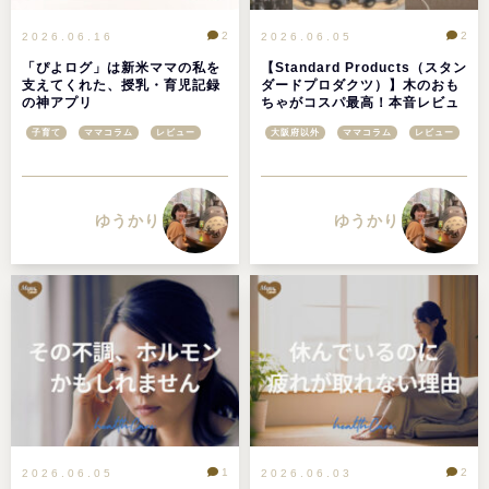
2
2
2026.06.16
2026.06.05
「ぴよログ」は新米ママの私を
【Standard Products（スタン
支えてくれた、授乳・育児記録
ダードプロダクツ）】木のおも
の神アプリ
ちゃがコスパ最高！本音レビュ
ー
子育て
ママコラム
レビュー
大阪府以外
ママコラム
レビュー
ゆうかり
ゆうかり
1
2
2026.06.05
2026.06.03