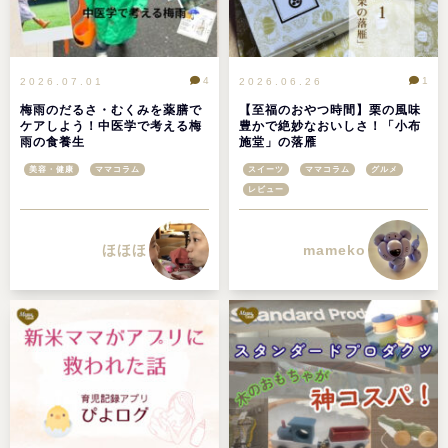
4
1
2026.07.01
2026.06.26
梅雨のだるさ・むくみを薬膳で
【至福のおやつ時間】栗の風味
ケアしよう！中医学で考える梅
豊かで絶妙なおいしさ！「小布
雨の食養生
施堂」の落雁
美容・健康
ママコラム
スイーツ
ママコラム
グルメ
レビュー
ほほほ
mameko