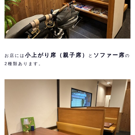
小上がり席（親子席）
ソファー席
お店には
と
の
2種類あります。