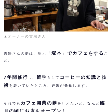
▲オーナーの吉宗さん
「塚本」でカフェをする
吉宗さんの夢は、地元
こ
と。
7年間修行
留学
コーヒーの知識と技
し、
もして
術
を磨いていたところ、妊娠が発覚します。
カフェ開業の夢
臨
それでも
を叶えたいと、なんと
月の頃にお店をオープン！