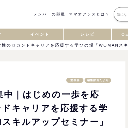
メンバーの部屋
ママオアシスとは？
け
イベント
レシピ
Oa
！女性のセカンドキャリアを応援する学びの場「WOMANス
勉強会
編集部おたより
募集中｜はじめの一歩を応
ンドキャリアを応援する学
Nスキルアップセミナー」