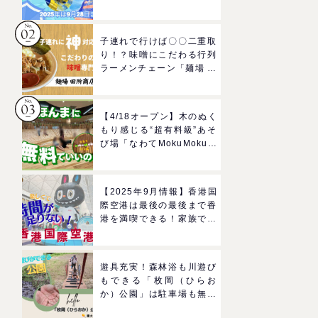
ルドのプールで一日遊びつ
くそう！
子連れで行けば〇〇二重取
り！？味噌にこだわる行列
ラーメンチェーン「麺場 田
所商店」をママにおすすめ
したい理由
【4/18オープン】木のぬく
もり感じる“超有料級”あそ
び場「なわてMokuMokuひ
ろば」へGO！混雑状況や
子どもの反応までリアルレ
ポ＠イオンモール四條畷
【2025年9月情報】香港国
際空港は最後の最後まで香
港を満喫できる！家族で楽
しむグルメ＆おみやげスポ
ットを紹介
遊具充実！森林浴も川遊び
もできる「枚岡（ひらお
か）公園」は駐車場も無料
で駅からも近い！＠東大阪