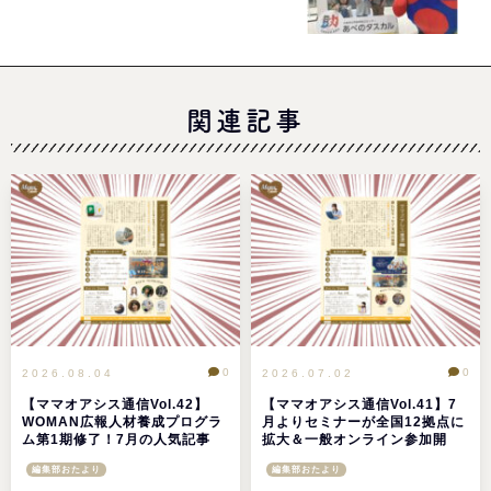
関連記事
0
0
2026.08.04
2026.07.02
【ママオアシス通信Vol.42】
【ママオアシス通信Vol.41】7
WOMAN広報人材養成プログラ
月よりセミナーが全国12拠点に
ム第1期修了！7月の人気記事
拡大＆一般オンライン参加開
TOP5＆注目イベント情報
始！6月の人気記事TOP5＆注目
編集部おたより
編集部おたより
イベント情報