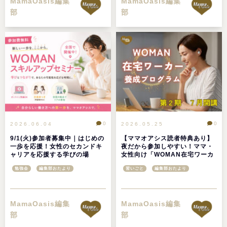
MamaOasis編集
MamaOasis編集
部
部
0
0
2026.06.04
2026.05.25
9/1(火)参加者募集中｜はじめの
【ママオアシス読者特典あり】
一歩を応援！女性のセカンドキ
夜だから参加しやすい！ママ・
ャリアを応援する学びの場
女性向け「WOMAN在宅ワーカ
「WOMANスキルアップセミナ
ー養成プログラム」第2期生募
勉強会
編集部おたより
習いごと
編集部おたより
ー」
集
MamaOasis編集
MamaOasis編集
部
部