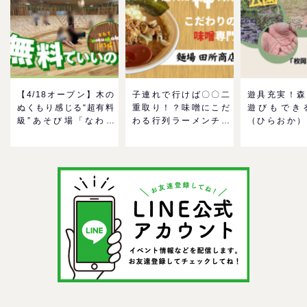
【4/18オープン】木の
子連れで行けば〇〇二
遊具充実！森
ぬくもり感じる“超有料
重取り！？味噌にこだ
遊びもでき
級”あそび場「なわて
わる行列ラーメンチェ
（ひらおか）
MokuMokuひろば」へ
ーン「麺場 田所商店」
駐車場も無料
GO！混雑状況や子ども
をママにおすすめした
も近い！＠東
の反応までリアルレポ
い理由
＠イオンモール四條畷