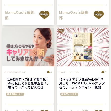
MamaOasis編集
MamaOasis編集
部
部
0
0
2026.06.23
2026.06.04
【10名限定・7/8まで要申込】
【ママオアシス通信Vol.40】7
「今の私にできる仕事ある？」
月より「WOMANスキルアップ
「在宅ワークってどんな仕
セミナー」オンライン一般開
事？」ママオアシスのキャリア
放！6月の注目イベント＆人気
編集部おたより
編集部おたより
診断セッションで解決しよう！
記事TOP5