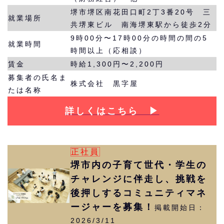
堺市堺区南花田口町2丁3番20号 三
就業場所
共堺東ビル 南海堺東駅から徒歩2分
9時00分〜17時00分の時間の間の5
就業時間
時間以上（応相談）
賃金
時給1,300円〜2,200円
募集者の氏名ま
株式会社 黒字屋
たは名称
詳しくはこちら ▶︎
正社員
堺市内の子育て世代・学生の
チャレンジに伴走し、挑戦を
後押しするコミュニティマネ
ージャーを募集！
掲載開始日：
2026/3/11