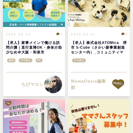
0
0
2026.06.24
2026.03.11
【求人】家事メインで働ける訪
【求人】株式会社ATOMica 堺
問介護｜直行直帰OK・身体介助
市 S-Cube（さかい新事業創造
少なめ＠大阪・和泉市
センター内）_コミュニティマ
ネージャー
泉州
ママ求人
PR
ママ求人
MamaOasis編集
ちびマロン
部