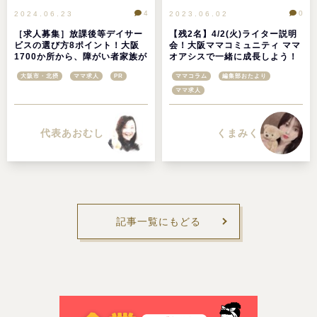
4
0
2024.06.23
2023.06.02
［求人募集］放課後等デイサー
【残2名】4/2(火)ライター説明
ビスの選び方8ポイント！大阪
会！大阪ママコミュニティ ママ
1700か所から、障がい者家族が
オアシスで一緒に成長しよう！
運営する親身で手厚い放課後等
大阪市・北摂
ママ求人
PR
ママコラム
編集部おたより
デイサービス「にこにこ」をご
紹介@大阪市平野区
ママ求人
くまみく
代表あおむし
記事一覧にもどる