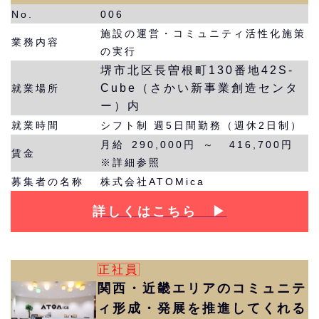
No.
006
施設の運営・コミュニティ活性化施策
業務内容
の実行
堺市北区長曽根町130番地42S-
Cube（さかい新事業創造センタ
就業場所
ー）内
就業時間
シフト制 週5日間勤務（週休2日制）
月給 290,000円 ～ 416,700円
賃金
※詳細参照
募集者の名称
株式会社ATOMica
詳しくはこちら ▶︎
正社員
関西・近畿エリアのコミュニテ
ィ形成・発展を推進してくれる