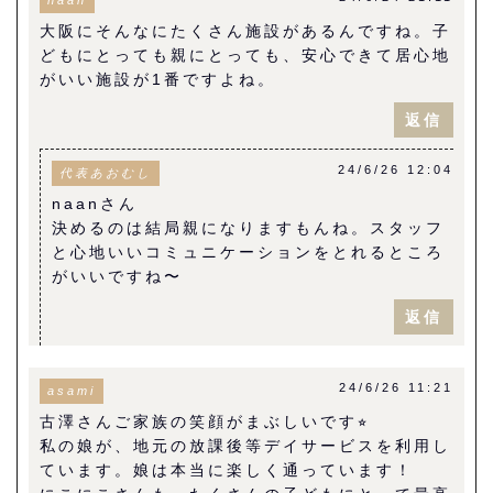
大阪にそんなにたくさん施設があるんですね。子
どもにとっても親にとっても、安心できて居心地
がいい施設が1番ですよね。
返信
24/6/26 12:04
代表あおむし
naanさん
決めるのは結局親になりますもんね。スタッフ
と心地いいコミュニケーションをとれるところ
がいいですね〜
返信
24/6/26 11:21
asami
古澤さんご家族の笑顔がまぶしいです⭐︎
私の娘が、地元の放課後等デイサービスを利用し
ています。娘は本当に楽しく通っています！