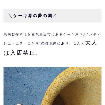
＼ケーキ界の夢の国／
未来製作所は
兵庫県三田市
にあるケーキ屋さん
“パティ
大人
シエ・エス・コヤマ”
の敷地内にあり、なんと
は入店禁止
。