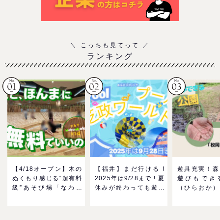
ランキング
【4/18オープン】木の
【福井】まだ行ける !
遊具充実！森
ぬくもり感じる“超有料
2025年は9/28まで ! 夏
遊びもでき
級”あそび場「なわて
休みが終わっても遊べ
（ひらおか）
MokuMokuひろば」へ
る！芝政ワールドのプ
駐車場も無料
GO！混雑状況や子ども
ールで一日遊びつくそ
も近い！＠東
の反応までリアルレポ
う！