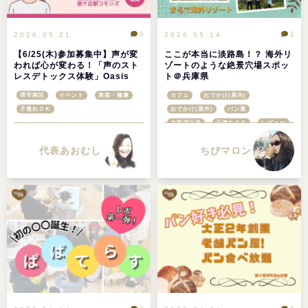
0
2
2026.05.21
2026.05.14
【6/25(木)参加募集中】声が変
ここが本当に淡路島！？ 海外リ
われば心が変わる！「声のスト
ゾートのような絶景穴場スポッ
レスデトックス体験」Oasis
ト＠兵庫県
Cafe 開催＠堺市泉ヶ丘
堺市南区
イベント
美容・健康
カフェ
おでかけ(屋内)
子連れＯＫ
おでかけ(屋外)
パン屋
大阪府以外
子連れＯＫ
レビュー
ちびマロン
代表あおむし