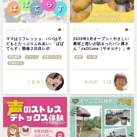
2
4
2026.06.18
2026.05.26
ママはリフレッシュ、パパは子
2026年1月オープン！やさしい
どもとたっぷりふれあい♪「ぱぱ
素材と想いが詰まったパン屋さ
てらす」開催２日目レポ
ん「saO1una（サオルナ）」＠
大阪・高石
堺市南区
イベント
子育てひろば
泉州
パン屋
子連れＯＫ
くまみく
かわの しほ