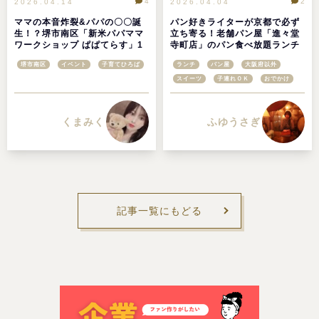
4
2
2026.04.14
2026.04.04
ママの本音炸裂&パパの〇〇誕
パン好きライターが京都で必ず
生！？堺市南区「新米パパママ
立ち寄る！老舗パン屋「進々堂
ワークショップ ぱぱてらす」1
寺町店」のパン食べ放題ランチ
日目レポ♪
堺市南区
イベント
子育てひろば
ランチ
パン屋
大阪府以外
スイーツ
子連れＯＫ
おでかけ
くまみく
ふゆうさぎ
記事一覧にもどる