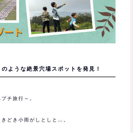
トのような絶景穴場スポットを発見！
へプチ旅行～。
ときどき小雨がしとしと…。