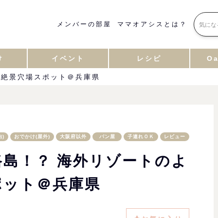
メンバーの部屋
ママオアシスとは？
け
イベント
レシピ
Oa
な絶景穴場スポット＠兵庫県
)
おでかけ(屋外)
大阪府以外
パン屋
子連れＯＫ
レビュー
島！？ 海外リゾートのよ
ポット＠兵庫県