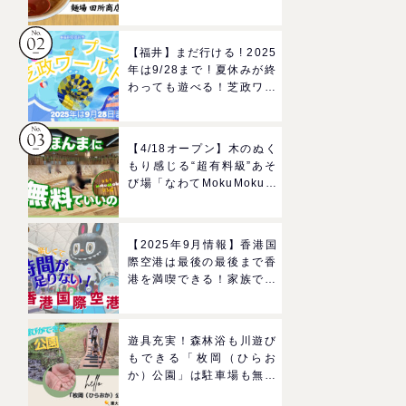
所商店」をママにおすすめ
したい理由
【福井】まだ行ける ! 2025
年は9/28まで ! 夏休みが終
わっても遊べる！芝政ワー
ルドのプールで一日遊びつ
くそう！
【4/18オープン】木のぬく
もり感じる“超有料級”あそ
び場「なわてMokuMokuひ
ろば」へGO！混雑状況や
子どもの反応までリアルレ
ポ＠イオンモール四條畷
【2025年9月情報】香港国
際空港は最後の最後まで香
港を満喫できる！家族で楽
しむグルメ＆おみやげスポ
ットを紹介
遊具充実！森林浴も川遊び
もできる「枚岡（ひらお
か）公園」は駐車場も無料
で駅からも近い！＠東大阪