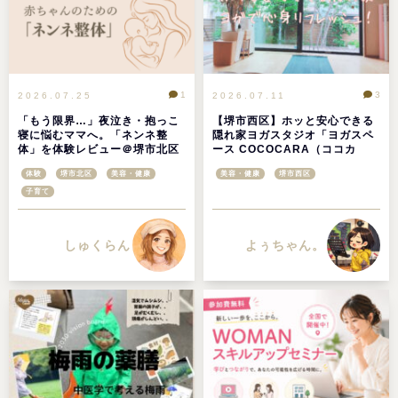
1
3
2026.07.25
2026.07.11
「もう限界…」夜泣き・抱っこ
【堺市西区】ホッと安心できる
寝に悩むママへ。「ネンネ整
隠れ家ヨガスタジオ「ヨガスペ
体」を体験レビュー＠堺市北区
ース COCOCARA（ココカ
ラ）」で心身ともにリフレッシ
体験
堺市北区
美容・健康
美容・健康
堺市西区
ュ！
子育て
しゅくらん
よぅちゃん。