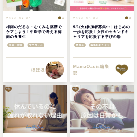
4
0
2026.07.01
2026.06.04
梅雨のだるさ・むくみを薬膳で
9/1(火)参加者募集中｜はじめの
ケアしよう！中医学で考える梅
一歩を応援！女性のセカンドキ
雨の食養生
ャリアを応援する学びの場
「WOMANスキルアップセミナ
美容・健康
ママコラム
勉強会
編集部おたより
ー」
MamaOasis編集
ほほほ
部