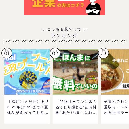
ランキング
【福井】まだ行ける !
【4/18オープン】木の
子連れで行け
2025年は9/28まで ! 夏
ぬくもり感じる“超有料
重取り！？味
休みが終わっても遊べ
級”あそび場「なわて
わる行列ラー
る！芝政ワールドのプ
MokuMokuひろば」へ
ーン「麺場 
ールで一日遊びつくそ
GO！混雑状況や子ども
をママにおす
う！
の反応までリアルレポ
い理由