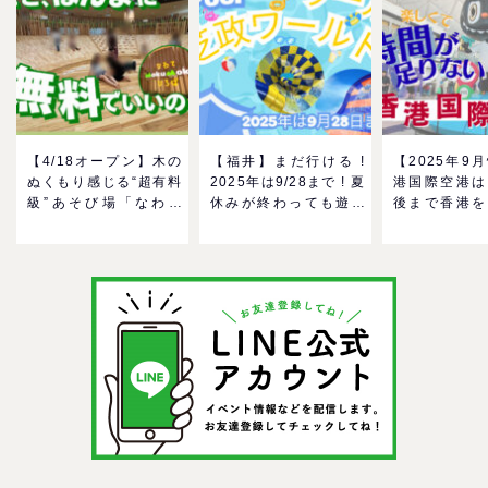
【4/18オープン】木の
【福井】まだ行ける !
【2025年9
ぬくもり感じる“超有料
2025年は9/28まで ! 夏
港国際空港は
級”あそび場「なわて
休みが終わっても遊べ
後まで香港を
MokuMokuひろば」へ
る！芝政ワールドのプ
る！家族で楽
GO！混雑状況や子ども
ールで一日遊びつくそ
メ＆おみやげ
の反応までリアルレポ
う！
を紹介
＠イオンモール四條畷