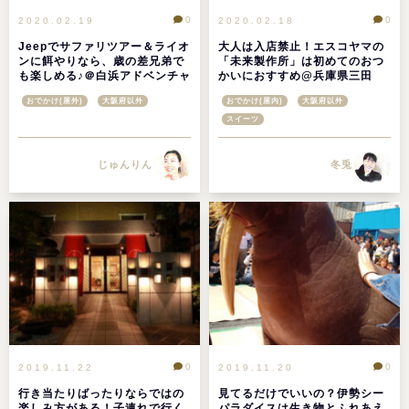
0
0
2020.02.19
2020.02.18
Jeepでサファリツアー＆ライオ
大人は入店禁止！エスコヤマの
ンに餌やりなら、歳の差兄弟で
「未来製作所」は初めてのおつ
も楽しめる♪＠白浜アドベンチャ
かいにおすすめ@兵庫県三田
ーワールド
おでかけ(屋外)
大阪府以外
おでかけ(屋内)
大阪府以外
スイーツ
じゅんりん
冬兎
0
0
2019.11.22
2019.11.20
行き当たりばったりならではの
見てるだけでいいの？伊勢シー
楽しみ方がある！子連れで行く
パラダイスは生き物とふれあえ