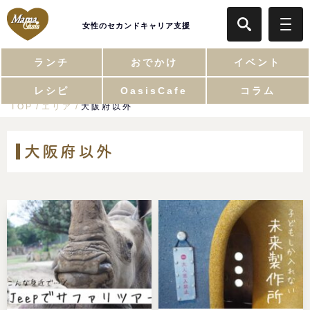
女性のセカンドキャリア支援
ランチ
おでかけ
イベント
レシピ
OasisCafe
コラム
TOP
エリア
大阪府以外
大阪府以外