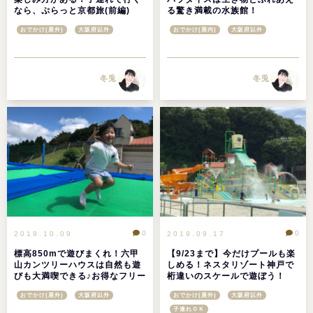
なら、ぷらっと京都旅(前編)
る驚き満載の水族館！
おでかけ(屋外)
大阪府以外
おでかけ(屋内)
大阪府以外
冬兎
冬兎
0
0
2019.10.09
2019.09.17
標高850mで遊びまくれ！六甲
【9/23まで】今だけプールも楽
山カンツリーハウスは自然も遊
しめる！ネスタリゾート神戸で
びも大満喫できる♪お得なフリー
桁違いのスケールで遊ぼう！
パスも！
おでかけ(屋外)
大阪府以外
おでかけ(屋外)
大阪府以外
子連れＯＫ