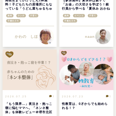
高校生までかけうどん1杯無
【参加無料】夏休みは親子で
料！子どもたちの居場所にもな
「お金」の大切さを学ぼう！銀
っている「うどん屋ちゅるちゅ
行員から学べる「夏休み おかね
る」＠大阪府高石市
の教室」が桃山学院大学で開催
泉州
ランチ
子育て
泉州
イベント
子育て
子連れＯＫ
子連れＯＫ
かわの しほ
naan
1
1
2026.07.25
2026.07.23
「もう限界…」夜泣き・抱っこ
性教育は、0才からでも始めら
寝に悩むママへ。「ネンネ整
れる！？
体」を体験レビュー＠堺市北区