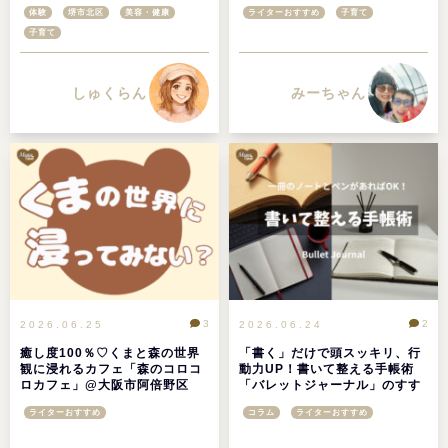
体験
堺市北区
美容・健康
ライターおすすめ
子育て
子育て
しゅくらん
みーちゃん
3
2
2026.06.25
2026.06.24
癒し度100％♡くまと森の世界
「書く」だけで頭スッキリ、行
観に浸れるカフェ「森のコロコ
動力UP！書いて整える手帳術
ロカフェ」@大阪市阿倍野区
「バレットジャーナル」のすす
め
ライターおすすめ
コラム
ライターおすすめ