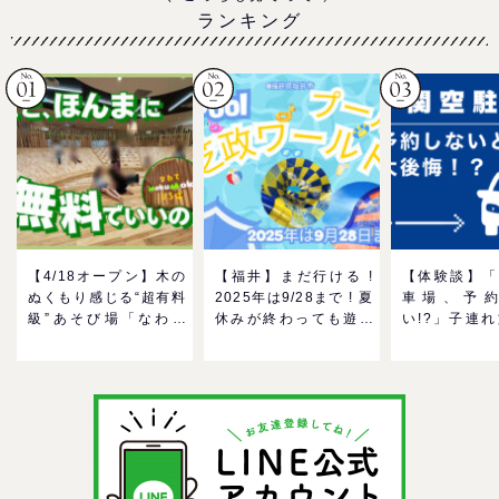
ランキング
【4/18オープン】木の
【福井】まだ行ける !
【体験談】「
ぬくもり感じる“超有料
2025年は9/28まで ! 夏
車場、予
級”あそび場「なわて
休みが終わっても遊べ
い!?」子連
MokuMokuひろば」へ
る！芝政ワールドのプ
んだ混雑事情
GO！混雑状況や子ども
ールで一日遊びつくそ
め対策
の反応までリアルレポ
う！
＠イオンモール四條畷