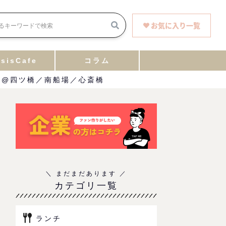
お気に入り一覧
sisCafe
コラム
チ@四ツ橋／南船場／心斎橋
カテゴリ一覧
ランチ