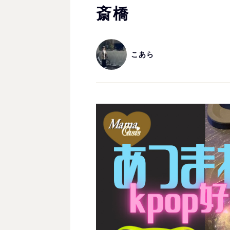
斎橋
こあら