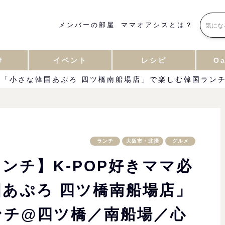
メンバーの部屋
ママオアシスとは？
け
イベント
レシピ
Oa
！「小さな韓国あぷろ 四ツ橋南船場店」で楽しむ韓国ラン
ランチ
大阪市・北摂
グルメ
ンチ】K-POP好きママ必
あぷろ 四ツ橋南船場店」
ンチ@四ツ橋／南船場／心