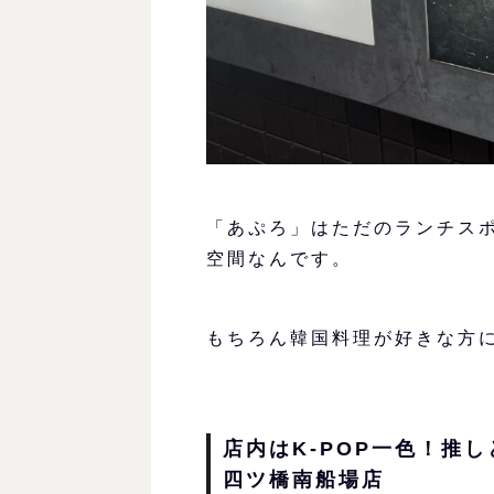
「あぷろ」はただのランチスポ
空間なんです。
もちろん韓国料理が好きな方
店内はK-POP一色！推
四ツ橋南船場店