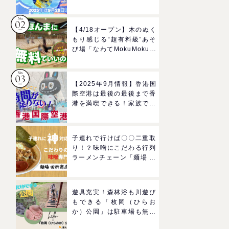
ルドのプールで一日遊びつ
くそう！
【4/18オープン】木のぬく
もり感じる“超有料級”あそ
び場「なわてMokuMokuひ
ろば」へGO！混雑状況や
子どもの反応までリアルレ
ポ＠イオンモール四條畷
【2025年9月情報】香港国
際空港は最後の最後まで香
港を満喫できる！家族で楽
しむグルメ＆おみやげスポ
ットを紹介
子連れで行けば〇〇二重取
り！？味噌にこだわる行列
ラーメンチェーン「麺場 田
所商店」をママにおすすめ
したい理由
遊具充実！森林浴も川遊び
もできる「枚岡（ひらお
か）公園」は駐車場も無料
で駅からも近い！＠東大阪