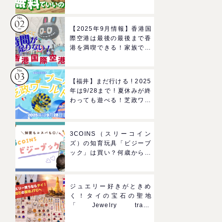
ろば」へGO！混雑状況や
子どもの反応までリアルレ
ポ＠イオンモール四條畷
【2025年9月情報】香港国
際空港は最後の最後まで香
港を満喫できる！家族で楽
しむグルメ＆おみやげスポ
ットを紹介
【福井】まだ行ける ! 2025
年は9/28まで ! 夏休みが終
わっても遊べる！芝政ワー
ルドのプールで一日遊びつ
くそう！
3COINS（スリーコイン
ズ）の知育玩具「ビジーブ
ック」は買い？何歳から使
える？モンテッソーリでも
推奨されるおもちゃをレビ
ュー
ジュエリー好きがときめ
く！タイの宝石の聖地
「Jewelry trade
center(ジュエリートレー