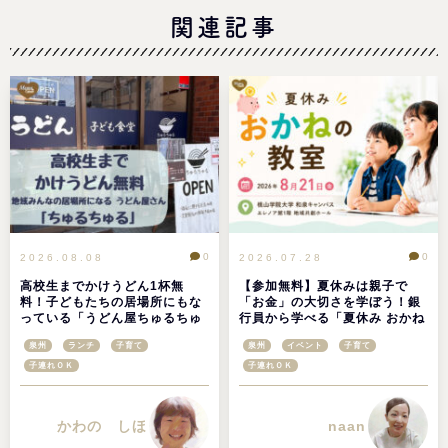
関連記事
0
0
2026.08.08
2026.07.28
高校生までかけうどん1杯無
【参加無料】夏休みは親子で
料！子どもたちの居場所にもな
「お金」の大切さを学ぼう！銀
っている「うどん屋ちゅるちゅ
行員から学べる「夏休み おかね
る」＠大阪府高石市
の教室」が桃山学院大学で開催
泉州
ランチ
子育て
泉州
イベント
子育て
子連れＯＫ
子連れＯＫ
かわの しほ
naan