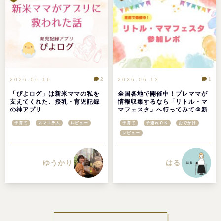
2
1
2026.06.16
2026.06.13
「ぴよログ」は新米ママの私を
全国各地で開催中！プレママが
支えてくれた、授乳・育児記録
情報収集するなら「リトル・マ
の神アプリ
マフェスタ」へ行ってみて＠新
潟・長岡会場レポ
子育て
ママコラム
レビュー
子育て
子連れＯＫ
おでかけ
レビュー
ゆうかり
はる