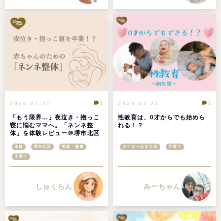
1
1
2026.07.25
2026.07.23
「もう限界…」夜泣き・抱っこ
性教育は、0才からでも始めら
寝に悩むママへ。「ネンネ整
れる！？
体」を体験レビュー＠堺市北区
体験
堺市北区
美容・健康
ライターおすすめ
子育て
子育て
しゅくらん
みーちゃん