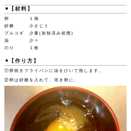
【材料】
卵 １個
砂糖 小さじ１
プルコギ 少量(加熱済み状態)
油 少々
のり １枚
【作り方】
①卵焼きフライパンに油をひいて熱します。
②卵は砂糖を入れて、溶き卵に。