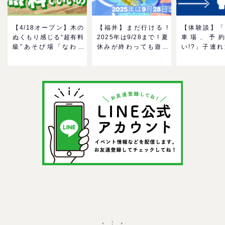
【4/18オープン】木の
【福井】まだ行ける !
【体験談】「
ぬくもり感じる“超有料
2025年は9/28まで ! 夏
車場、予
級”あそび場「なわて
休みが終わっても遊べ
い!?」子連
MokuMokuひろば」へ
る！芝政ワールドのプ
んだ混雑事情
GO！混雑状況や子ども
ールで一日遊びつくそ
め対策
の反応までリアルレポ
う！
＠イオンモール四條畷