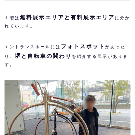
無料展示エリアと有料展示エリア
１階は
に分か
れています。
フォトスポット
エントランスホールには
があった
堺と自転車の関わり
り、
を紹介する展示がありま
す。