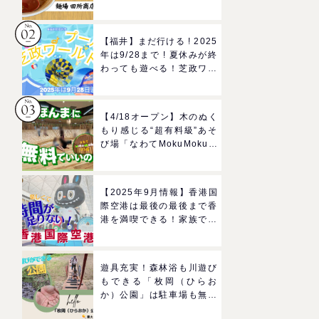
所商店」をママにおすすめ
したい理由
【福井】まだ行ける ! 2025
年は9/28まで ! 夏休みが終
わっても遊べる！芝政ワー
ルドのプールで一日遊びつ
くそう！
【4/18オープン】木のぬく
もり感じる“超有料級”あそ
び場「なわてMokuMokuひ
ろば」へGO！混雑状況や
子どもの反応までリアルレ
ポ＠イオンモール四條畷
【2025年9月情報】香港国
際空港は最後の最後まで香
港を満喫できる！家族で楽
しむグルメ＆おみやげスポ
ットを紹介
遊具充実！森林浴も川遊び
もできる「枚岡（ひらお
か）公園」は駐車場も無料
で駅からも近い！＠東大阪