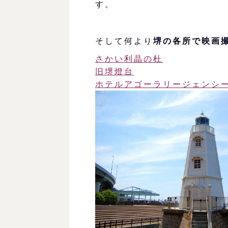
す。
そして何より
堺の各所で映画
さかい利晶の杜
旧堺燈台
ホテルアゴーラリージェン