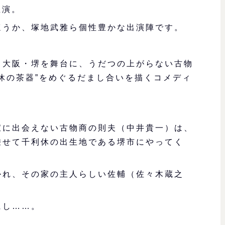
主演。
ほうか、塚地武雅ら個性豊かな出演陣です。
、大阪・堺を舞台に、うだつの上がらない古物
休の茶器”をめぐるだまし合いを描くコメディ
宝に出会えない古物商の則夫（中井貴一）は、
乗せて千利休の出生地である堺市にやってく
かれ、その家の主人らしい佐輔（佐々木蔵之
にし……。