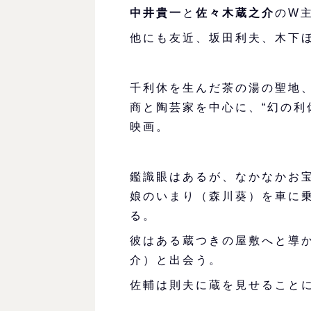
中井貴一
と
佐々木蔵之介
のW
他にも友近、坂田利夫、木下
千利休を生んだ茶の湯の聖地
商と陶芸家を中心に、“幻の利
映画。
鑑識眼はあるが、なかなかお
娘のいまり（森川葵）を車に
る。
彼はある蔵つきの屋敷へと導
介）と出会う。
佐輔は則夫に蔵を見せること