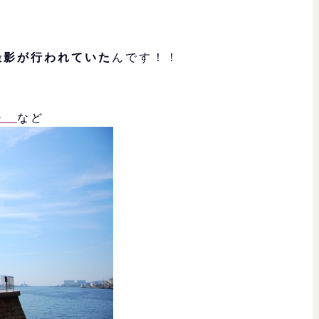
撮影が行われていた
んです！！
シー
など