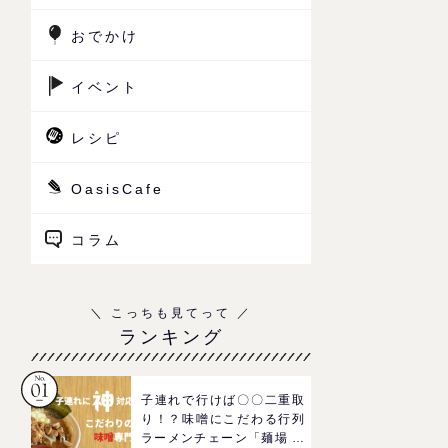
おでかけ
イベント
レシピ
OasisCafe
コラム
ランキング
子連れで行けば〇〇二重取
り！？味噌にこだわる行列
ラーメンチェーン「麺場 田