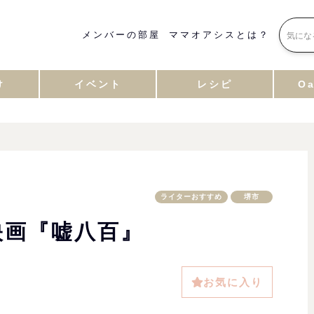
メンバーの部屋
ママオアシスとは？
け
イベント
レシピ
Oa
ライターおすすめ
堺市
映画『嘘八百』
お気に入り