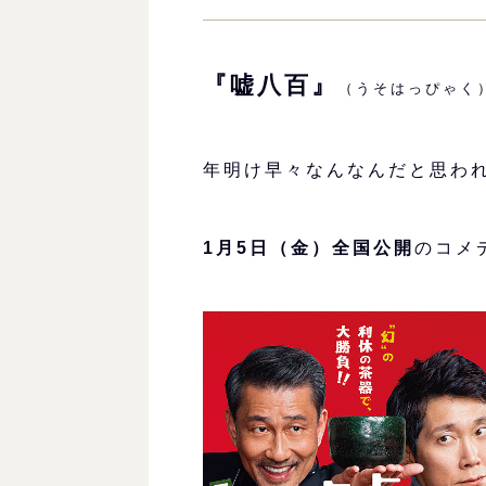
『嘘八百』
（うそはっぴゃく
年明け早々なんなんだと思わ
1月5日（金）全国公開
のコメ