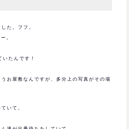
ました。フフ。
ねー。
ていたんです！
ろうお屋敷なんですが、多分上の写真がその場
いていて。
さん達が出番待ちをしていて。