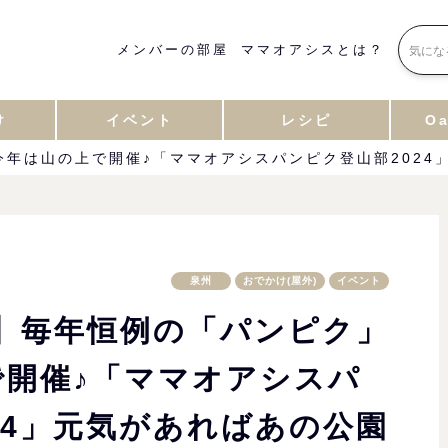
メンバーの部屋
ママオアシスとは？
け
イベント
レシピ
Oa
今年は山の上で開催♪「ママオアシスパンピク登山部202
泉州
おでかけ(屋外)
イベント
集】毎年恒例の「パンピク」
で開催♪「ママオアシスパ
24」元気があればあの公園