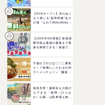
ルドのプールで一日遊びつ
くそう！
【4/18オープン】木のぬく
もり感じる“超有料級”あそ
び場「なわてMokuMokuひ
ろば」へGO！混雑状況や
子どもの反応までリアルレ
ポ＠イオンモール四條畷
【2025年9月情報】香港国
際空港は最後の最後まで香
港を満喫できる！家族で楽
しむグルメ＆おみやげスポ
ットを紹介
子連れで行けば〇〇二重取
り！？味噌にこだわる行列
ラーメンチェーン「麺場 田
所商店」をママにおすすめ
したい理由
遊具充実！森林浴も川遊び
もできる「枚岡（ひらお
か）公園」は駐車場も無料
で駅からも近い！＠東大阪