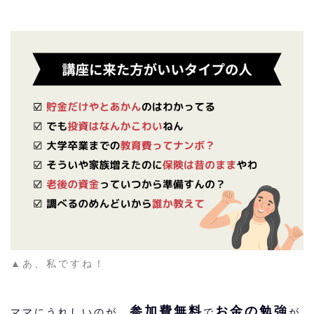
▲あ、私ですね！
参加費無料
お金の勉強
ママにうれしいのが、
で
が