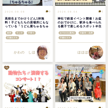
0
1
2026.08.08
2026.08.04
高校生までかけうどん1杯無
神社で鉄道イベント開催！お盆
料！子どもたちの居場所にもな
のおでかけに、駅弁も食べられ
っている「うどん屋ちゅるちゅ
る親子で楽しめるスポット＠住
る」＠大阪府高石市
吉大社鉄道フェア2026
泉州
ランチ
子育て
おでかけ(屋内)
大阪市・北摂
子連れＯＫ
子連れＯＫ
かわの しほ
ほほほ
1
1