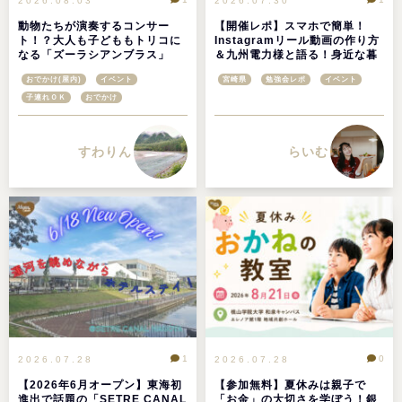
2026.08.03
2026.07.30
動物たちが演奏するコンサー
【開催レポ】スマホで簡単！
ト！？大人も子どももトリコに
Instagramリール動画の作り方
なる「ズーラシアンブラス」
＆九州電力様と語る！身近な暮
らしと未来のエネルギー＠
おでかけ(屋内)
イベント
宮崎県
勉強会レポ
イベント
ATOMica宮崎
子連れＯＫ
おでかけ
すわりん
らいむ
1
0
2026.07.28
2026.07.28
【2026年6月オープン】東海初
【参加無料】夏休みは親子で
進出で話題の「SETRE CANAL
「お金」の大切さを学ぼう！銀