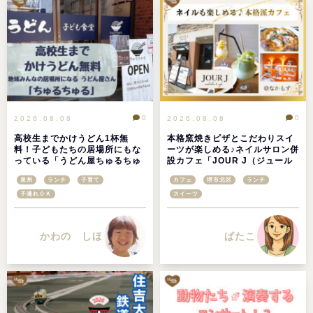
0
0
2026.08.08
2026.08.08
高校生までかけうどん1杯無
本格窯焼きピザとこだわりスイ
料！子どもたちの居場所にもな
ーツが楽しめる♪ネイルサロン併
っている「うどん屋ちゅるちゅ
設カフェ「JOUR J（ジュール
る」＠大阪府高石市
ジェイ）」＠なかもず
泉州
ランチ
子育て
カフェ
堺市北区
ランチ
子連れＯＫ
スイーツ
かわの しほ
ぱたこ