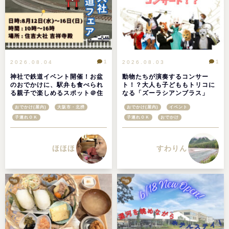
1
1
2026.08.04
2026.08.03
神社で鉄道イベント開催！お盆
動物たちが演奏するコンサー
のおでかけに、駅弁も食べられ
ト！？大人も子どももトリコに
る親子で楽しめるスポット＠住
なる「ズーラシアンブラス」
吉大社鉄道フェア2026
おでかけ(屋内)
大阪市・北摂
おでかけ(屋内)
イベント
子連れＯＫ
子連れＯＫ
おでかけ
ほほほ
すわりん