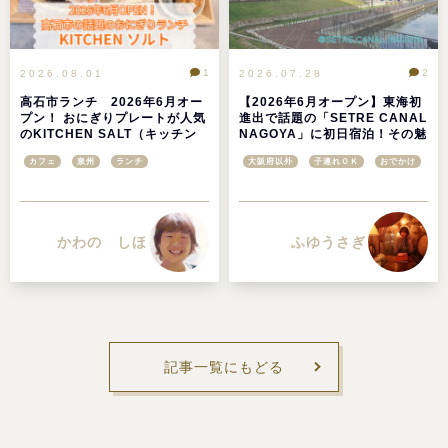
1
2
2026.08.01
2026.07.28
高石市ランチ 2026年6月オー
【2026年6月オープン】東海初
プン！ おにぎりプレートが人気
進出で話題の「SETRE CANAL
のKITCHEN SALT（キッチン
NAGOYA」に初日宿泊！その魅
ソルト）へ行ってきました
力を徹底レポ＠愛知県名古屋市
カフェ
泉州
ランチ
大阪府以外
子連れＯＫ
おでかけ
かわの しほ
ふゆうさぎ
記事一覧にもどる