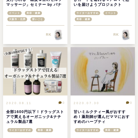
マッサージ」セミナー by パナ
いを届けようプロジェクト
ソニックくらしの大学
イベント
美容・健康
ライターおすすめ
イベント
大阪市・北摂
習いごと
美容・健康
RK
RK
0
0
2020.08.11
2020.07.30
全部1600円以下！ドラッグスト
甘いミルクティー風がおすす
アで買えるオーガニック&ナチ
め！薬剤師が選んだママにおす
ュラル製品7選
すめのハーブティ
ライターおすすめ
美容・健康
ライターおすすめ
美容・健康