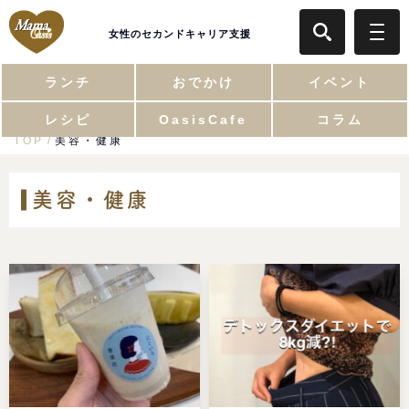
女性のセカンドキャリア支援
ランチ
おでかけ
イベント
レシピ
OasisCafe
コラム
TOP
美容・健康
美容・健康