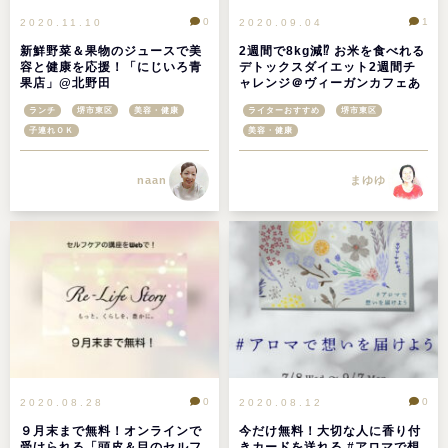
0
1
2020.11.10
2020.09.04
新鮮野菜＆果物のジュースで美
2週間で8kg減⁉︎ お米を食べれる
容と健康を応援！「にじいろ青
デトックスダイエット2週間チ
果店」@北野田
ャレンジ＠ヴィーガンカフェあ
すか
ランチ
堺市東区
美容・健康
ライターおすすめ
堺市東区
子連れＯＫ
美容・健康
naan
まゆゆ
0
0
2020.08.28
2020.08.12
９月末まで無料！オンラインで
今だけ無料！大切な人に香り付
受けられる「頭皮＆目のセルフ
きカードを送れる #アロマで想