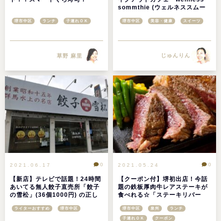
sommthie (ウェルネススムー
ジー)」は美と健康のテーマパー
堺市中区
ランチ
子連れＯＫ
堺市中区
美容・健康
スイーツ
ク@堺市深井
じゅんりん
草野 麻里
0
0
2021.06.17
2021.05.24
【新店】テレビで話題！24時間
【クーポン付】堺初出店！今話
あいてる無人餃子直売所「餃子
題の鉄板厚肉牛レアステーキが
の雪松」(36個1000円) の正し
食べれる☆「ステーキリバー
い買い方＠堺・福田店
ベ」が深井にオープン！
ライターおすすめ
堺市中区
堺市中区
泉州
ランチ
子連れＯＫ
クーポン