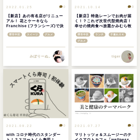
0
0
2022.01.25
2021.10.14
【新店】あの有名店がリニュー
【新店】特急レーンでお肉が届
アル！ 花とケーキなら
く！？これぞ次世代型焼肉店！
Franchise (フランシーズ)で決
幸せの焼肉食べ放題かみむら牧
まり！＠堺市中区深井
場♪@堺市中区・深井
堺市中区
スイーツ
グルメ
堺市中区
ランチ
子連れＯＫ
グルメ
みぽりーぬ。
tiger
0
0
2021.09.22
2021.07.27
with コロナ時代のスタンダー
マリトッツォ＆スムージーのテ
ト！？スマートくら寿司！
イクアウトカフェ「wellness