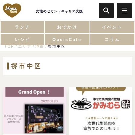
女性のセカンドキャリア支援
ランチ
おでかけ
イベント
レシピ
OasisCafe
コラム
TOP
エリア
堺市
堺市中区
堺市中区