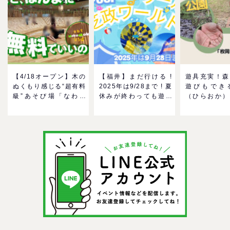
【4/18オープン】木の
【福井】まだ行ける !
遊具充実！森
ぬくもり感じる“超有料
2025年は9/28まで ! 夏
遊びもでき
級”あそび場「なわて
休みが終わっても遊べ
（ひらおか）
MokuMokuひろば」へ
る！芝政ワールドのプ
駐車場も無料
GO！混雑状況や子ども
ールで一日遊びつくそ
も近い！＠東
の反応までリアルレポ
う！
＠イオンモール四條畷