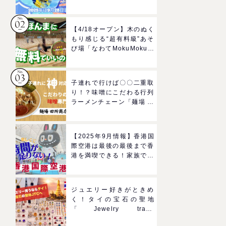
ルドのプールで一日遊びつ
くそう！
【4/18オープン】木のぬく
もり感じる“超有料級”あそ
び場「なわてMokuMokuひ
ろば」へGO！混雑状況や
子どもの反応までリアルレ
ポ＠イオンモール四條畷
子連れで行けば〇〇二重取
り！？味噌にこだわる行列
ラーメンチェーン「麺場 田
所商店」をママにおすすめ
したい理由
【2025年9月情報】香港国
際空港は最後の最後まで香
港を満喫できる！家族で楽
しむグルメ＆おみやげスポ
ットを紹介
ジュエリー好きがときめ
く！タイの宝石の聖地
「Jewelry trade
center(ジュエリートレー