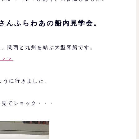
さんふらわあの船内見学会。
た、関西と九州を結ぶ大型客船です。
＞＞＞
ように行きました。
を見てショック・・・