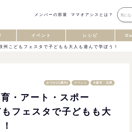
メンバーの部屋
ママオアシスとは？
け
イベント
レシピ
Oa
咲州こどもフェスタで子どもも大人も遊んで学ぼう！
おでかけ(屋内)
イベント
大阪市・北摂
知育・アート・スポー
どもフェスタで子どもも大
う！