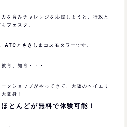
造力を育みチャレンジを応援しようと、行政と
どもフェスタ。
、
ATC
と
さきしまコスモタワー
です。
、教育、知育・・・
ワークショップがやってきて、大阪のベイエリ
に大変身！
ほとんどが無料で体験可能！
、