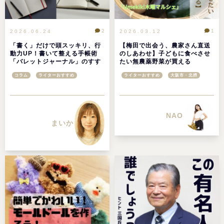
2
1
2026.06.24
2026.03.12
「書く」だけで頭スッキリ、行
【梅田で出会う、農家さん直送
動力UP！書いて整える手帳術
のしあわせ】子どもに食べさせ
「バレットジャーナル」のすす
たい無農薬野菜が買える
め
「Umekiki 木曜マルシェ」＠グ
コラム
ライターおすすめ
ライターおすすめ
大阪市・北摂
ランフロント大阪
NAO
まいか