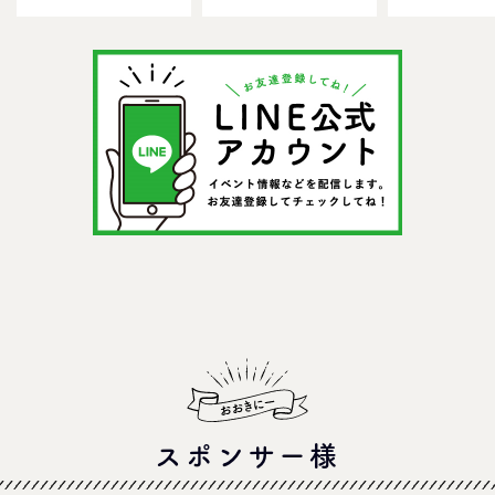
GO！混雑状況や子ども
メ＆おみやげスポット
ールで一日遊
の反応までリアルレポ
を紹介
う！
＠イオンモール四條畷
スポンサー様