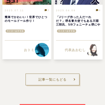
2
4
2025.07.11
2025.04.09
簡単でかわいい！世界でひとつ
「Jリーグ作った人だーれ
のモールドール作り！
だ？」堺名誉大使でもある川淵
三郎氏、5/9フェニーチェ堺にや
ってきます！
ライターおすすめ
ライターおすすめ
おトミ
代表あおむし
記事一覧にもどる