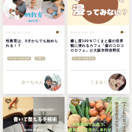
1
3
2026.07.23
2026.06.25
性教育は、0才からでも始めら
癒し度100％♡くまと森の世界
れる！？
観に浸れるカフェ「森のコロコ
ロカフェ」@大阪市阿倍野区
ライターおすすめ
子育て
ライターおすすめ
みーちゃん
くまみく