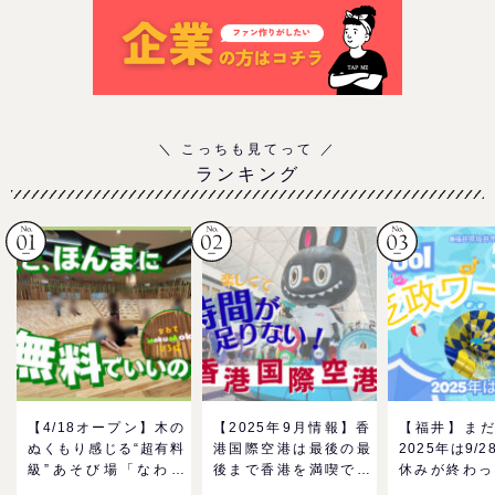
ランキング
【4/18オープン】木の
【2025年9月情報】香
【福井】まだ
ぬくもり感じる“超有料
港国際空港は最後の最
2025年は9/2
級”あそび場「なわて
後まで香港を満喫でき
休みが終わっ
MokuMokuひろば」へ
る！家族で楽しむグル
る！芝政ワー