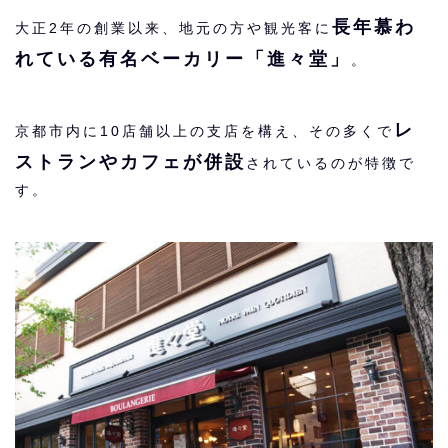
長年慕わ
大正2年の創業以来、地元の方や観光客に
れている有名ベーカリー「進々堂」
。
レ
京都市内に10店舗以上の支店を構え、その多くで
ストランやカフェが併設
されているのが特徴で
す。