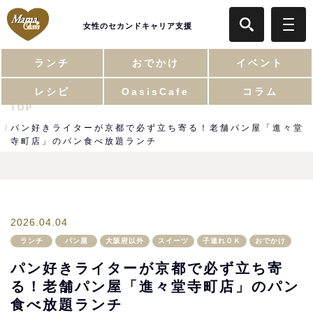
女性のセカンドキャリア支援
ランチ
おでかけ
イベント
レシピ
OasisCafe
コラム
TOP
パン好きライターが京都で必ず立ち寄る！老舗パン屋「進々堂
寺町店」のパン食べ放題ランチ
2026.04.04
ランチ
パン屋
大阪府以外
スイーツ
子連れＯＫ
おでかけ
パン好きライターが京都で必ず立ち寄
る！老舗パン屋「進々堂寺町店」のパン
食べ放題ランチ