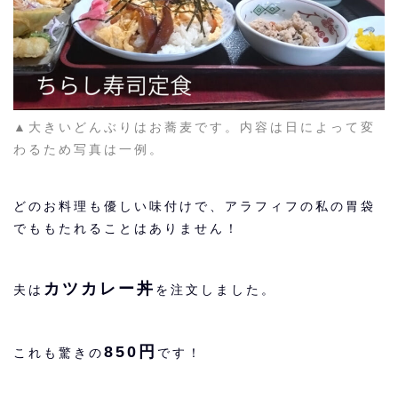
▲大きいどんぶりはお蕎麦です。内容は日によって変
わるため写真は一例。
どのお料理も優しい味付けで、アラフィフの私の胃袋
でももたれることはありません！
カツカレー丼
夫は
を注文しました。
850円
これも驚きの
です！