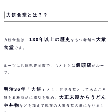
力餅食堂とは？？
130年以上の歴史
大衆
力餅食堂は、
をもつ老舗の
食堂
です。
饅頭店
ルーツは兵庫県豊岡市で、もともとは
がルー
ツ。
明治36年「力餅」
とし、甘党食堂としてあんころ
大正末期からうどん
餅を看板商品に成功を収め、
や丼物
などを加えて現在の大衆食堂の形になりまし