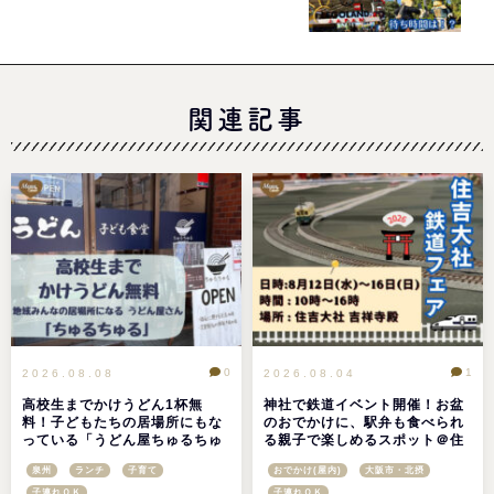
【Vol.1】
関連記事
0
1
2026.08.08
2026.08.04
高校生までかけうどん1杯無
神社で鉄道イベント開催！お盆
料！子どもたちの居場所にもな
のおでかけに、駅弁も食べられ
っている「うどん屋ちゅるちゅ
る親子で楽しめるスポット＠住
る」＠大阪府高石市
吉大社鉄道フェア2026
泉州
ランチ
子育て
おでかけ(屋内)
大阪市・北摂
子連れＯＫ
子連れＯＫ