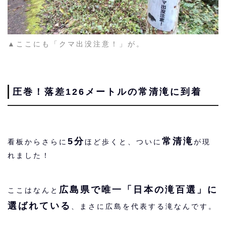
▲ここにも「クマ出没注意！」が。
圧巻！落差126メートルの
常清
滝に到着
5分
常清滝
看板からさらに
ほど歩くと、ついに
が現
れました！
広島県で唯一「日本の滝百選」に
ここはなんと
選ばれている
、まさに広島を代表する滝なんです。