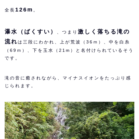
126m
全長
。
瀑水（ばくすい）
激しく落ちる滝の
、つまり
流れ
は三段にわかれ、上が荒波（36ｍ）、中を白糸
（69ｍ）、下を玉水（21m）と名付けられているそう
です。
滝の音に癒されながら、マイナスイオンをたっぷり感
じられます。