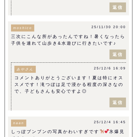
返信
25/11/30 20:00
moshico
三次にこんな所があったんですね！暑くなったら
子供を連れて山歩き&水遊びに行きたいです♪
返信
25/12/6 16:09
あやさん
コメントありがとうございます！夏は特にオス
スメです！滝つぼは足で浸かる程度の深さなの
で、子どもさんも安心ですよ◎
返信
25/12/4 16:45
naan
しっぽブンブンの写真かわいすぎです
氷爆見