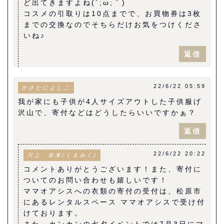
ど出てきますよね(´;ω;｀)
コスメの引取りは10点までで、お買物券は3枚
までの交換なのでそちらだけお気をつけくださ
いね♪
返信
22/6/22 05:59
かさたによしこ
我が家にも子供が4人サイズアウトした子供服げ
沢山で、寄付などはどうしたらいいですかぁ？
返信
22/6/22 20:22
川上 未来(くまみく)
コメントありがとうございます！また、寄付に
ついてのお問い合わせも嬉しいです！
ママオアシスへの衣類の寄付の受付は、松原市
にあるレンタルスペース ママオアシスで受け付
けております。