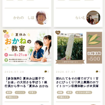
かわの しほ
らいむ
0
4
2026.07.28
2026.07.07
【参加無料】夏休みは親子で
採れたてをその場でガブリ！甘
「お金」の大切さを学ぼう！銀
さにびっくり♡岸上農園のホワ
行員から学べる「夏休み おかね
イトコーン収穫体験レポ＠貝塚
の教室」が桃山学院大学で開催
市
泉州
イベント
子育て
体験
泉州
おでかけ(屋外)
子連れＯＫ
子連れＯＫ