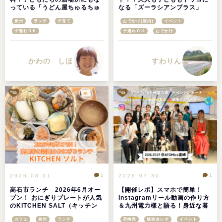
っている「うどん屋ちゅるちゅ
なる「ズーラシアンブラス」
る」＠大阪府高石市
泉州
ランチ
子育て
おでかけ(屋内)
イベント
子連れＯＫ
子連れＯＫ
おでかけ
かわの しほ
すわりん
1
1
2026.08.01
2026.07.30
高石市ランチ 2026年6月オー
【開催レポ】スマホで簡単！
プン！ おにぎりプレートが人気
Instagramリール動画の作り方
のKITCHEN SALT（キッチン
＆九州電力様と語る！身近な暮
ソルト）へ行ってきました
らしと未来のエネルギー＠
カフェ
泉州
ランチ
宮崎県
勉強会レポ
イベント
ATOMica宮崎