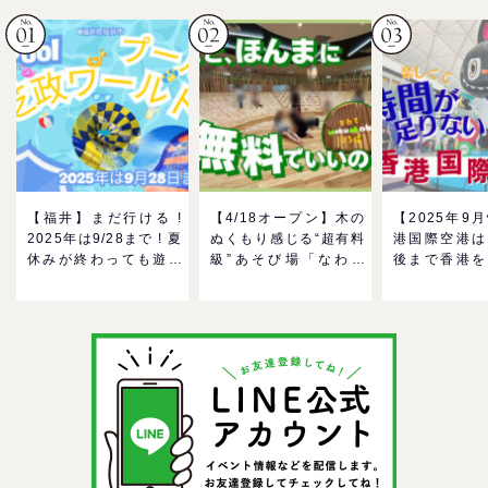
【福井】まだ行ける !
【4/18オープン】木の
【2025年9
2025年は9/28まで ! 夏
ぬくもり感じる“超有料
港国際空港は
休みが終わっても遊べ
級”あそび場「なわて
後まで香港を
る！芝政ワールドのプ
MokuMokuひろば」へ
る！家族で楽
ールで一日遊びつくそ
GO！混雑状況や子ども
メ＆おみやげ
う！
の反応までリアルレポ
を紹介
＠イオンモール四條畷