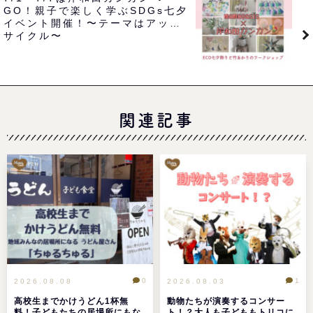
GO！親子で楽しく学ぶSDGs七夕
イベント開催！〜テーマはアップ
サイクル〜
関連記事
0
1
2026.08.08
2026.08.03
高校生までかけうどん1杯無
動物たちが演奏するコンサー
料！子どもたちの居場所にもな
ト！？大人も子どももトリコに