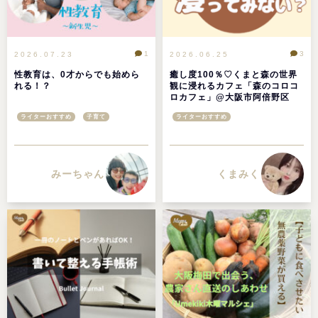
1
3
2026.07.23
2026.06.25
性教育は、0才からでも始めら
癒し度100％♡くまと森の世界
れる！？
観に浸れるカフェ「森のコロコ
ロカフェ」@大阪市阿倍野区
ライターおすすめ
子育て
ライターおすすめ
みーちゃん
くまみく