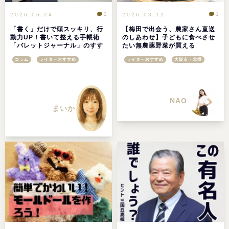
2
1
2026.06.24
2026.03.12
「書く」だけで頭スッキリ、行
【梅田で出会う、農家さん直送
動力UP！書いて整える手帳術
のしあわせ】子どもに食べさせ
「バレットジャーナル」のすす
たい無農薬野菜が買える
め
「Umekiki 木曜マルシェ」＠グ
コラム
ライターおすすめ
ライターおすすめ
大阪市・北摂
ランフロント大阪
NAO
まいか