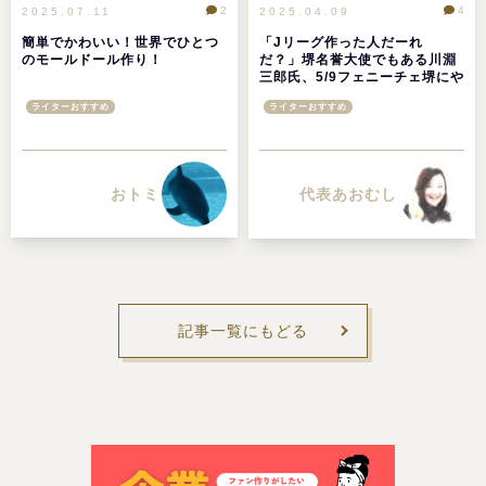
2
4
2025.07.11
2025.04.09
簡単でかわいい！世界でひとつ
「Jリーグ作った人だーれ
のモールドール作り！
だ？」堺名誉大使でもある川淵
三郎氏、5/9フェニーチェ堺にや
ってきます！
ライターおすすめ
ライターおすすめ
おトミ
代表あおむし
記事一覧にもどる