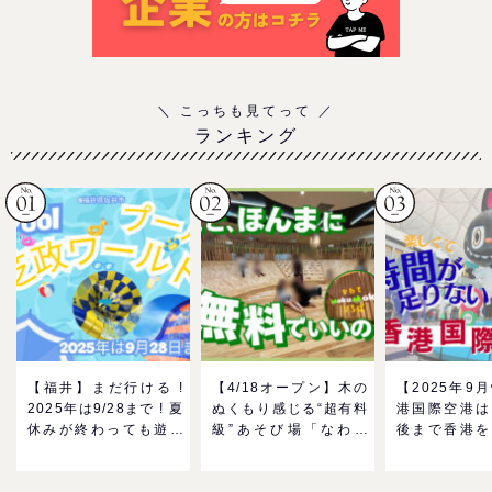
ランキング
【福井】まだ行ける !
【4/18オープン】木の
【2025年9
2025年は9/28まで ! 夏
ぬくもり感じる“超有料
港国際空港は
休みが終わっても遊べ
級”あそび場「なわて
後まで香港を
る！芝政ワールドのプ
MokuMokuひろば」へ
る！家族で楽
ールで一日遊びつくそ
GO！混雑状況や子ども
メ＆おみやげ
う！
の反応までリアルレポ
を紹介