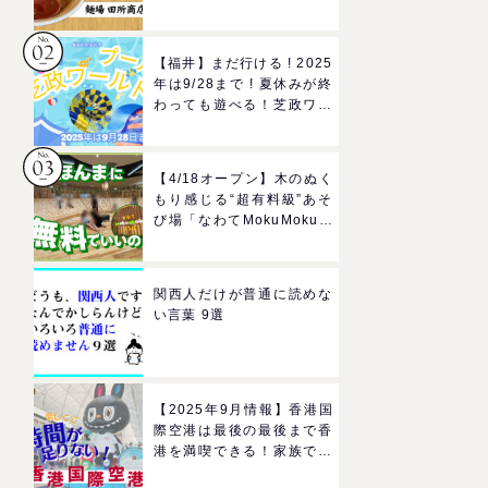
所商店」をママにおすすめ
したい理由
【福井】まだ行ける ! 2025
年は9/28まで ! 夏休みが終
わっても遊べる！芝政ワー
ルドのプールで一日遊びつ
くそう！
【4/18オープン】木のぬく
もり感じる“超有料級”あそ
び場「なわてMokuMokuひ
ろば」へGO！混雑状況や
子どもの反応までリアルレ
ポ＠イオンモール四條畷
関西人だけが普通に読めな
い言葉 9選
【2025年9月情報】香港国
際空港は最後の最後まで香
港を満喫できる！家族で楽
しむグルメ＆おみやげスポ