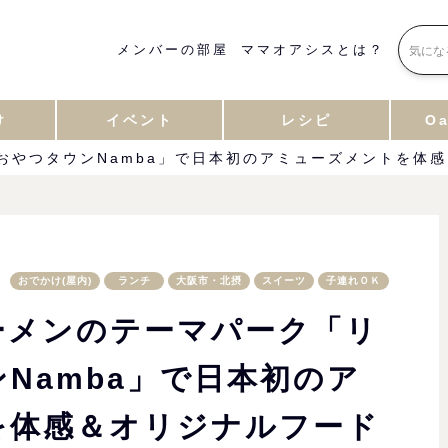
メンバーの部屋
ママオアシスとは？
け
イベント
レシピ
Oa
おやつタウンNamba」で日本初のアミューズメントを体
おでかけ(屋内)
ランチ
大阪市・北摂
スイーツ
子連れＯＫ
ーメンのテーマパーク「リ
Namba」で日本初のア
を体感＆オリジナルフード