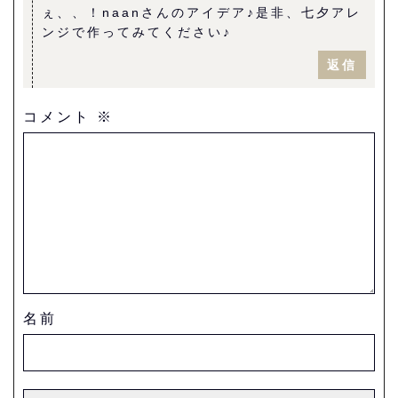
ぇ、、！naanさんのアイデア♪是非、七夕アレ
ンジで作ってみてください♪
返信
コメント
※
名前