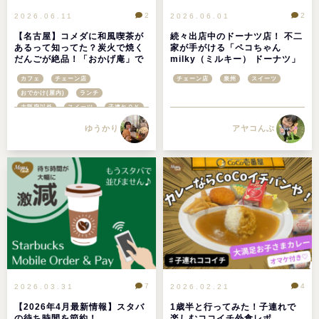
2
2
2026.06.11
2026.06.01
【名古屋】コメダに和風喫茶が
続々出店中のドーナツ店！ 不二
あるって知ってた？炭火で焼く
家が手がける「ペコちゃん
だんごが絶品！「おかげ庵」で
milky（ミルキー） ドーナツ」
味わう、名古屋式・贅沢喫茶体
が泉南に登場！
カフェ
チェーン店
チェーン店
泉州
スイーツ
験
おでかけ(屋内)
ランチ
大阪府以外
スイーツ
子連れＯＫ
ゆうかり
アヤコんぶ
7
4
2026.03.31
2026.02.21
【2026年4月最新情報】スタバ
1歳半と行ってみた！子連れで
の待ち時間を節約！
楽しむココイチ外食レポ