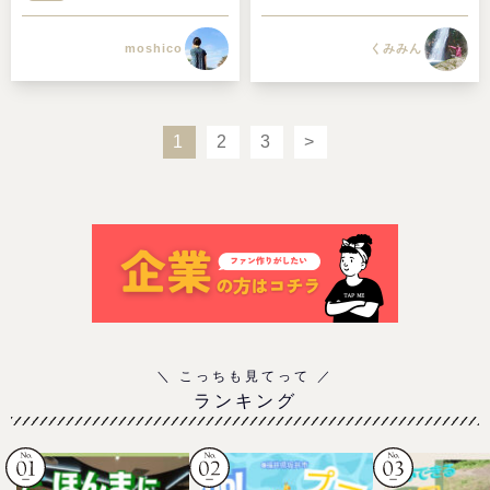
moshico
くみみん
1
2
3
>
ランキング