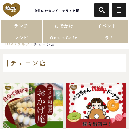
女性のセカンドキャリア支援
ランチ
おでかけ
イベント
レシピ
OasisCafe
コラム
TOP
グルメ
チェーン店
チェーン店