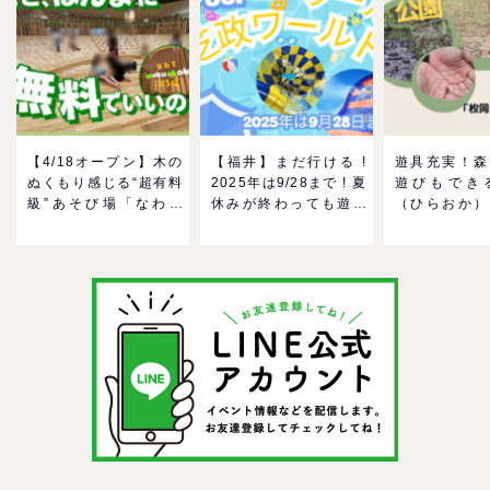
【4/18オープン】木の
【福井】まだ行ける !
遊具充実！森
ぬくもり感じる“超有料
2025年は9/28まで ! 夏
遊びもでき
級”あそび場「なわて
休みが終わっても遊べ
（ひらおか）
MokuMokuひろば」へ
る！芝政ワールドのプ
駐車場も無料
GO！混雑状況や子ども
ールで一日遊びつくそ
も近い！＠東
の反応までリアルレポ
う！
＠イオンモール四條畷