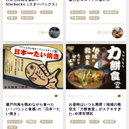
Starbucks（スターバックス）
の「モバイルオーダー」は、ス
カフェ
チェーン店
スイーツ
チェーン店
ランチ
大阪府以外
タバライフを快適にする最強ツ
ール
子育て
おでかけ
子連れＯＫ
グルメ
こあら
ゆうかり
4
8
2026.02.13
2026.01.20
瀬戸内海を眺めながら食べた
お昼時はいつも満席！地域の救
い！パリッと食感♪の「日本一た
世主「力餅食堂」がステキすぎ
い焼き」
た♪＠堺市堺区
チェーン店
広島県
スイーツ
チェーン店
ランチ
堺市堺区
グルメ