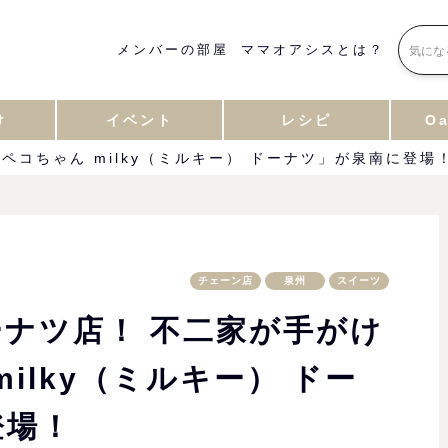
メンバーの部屋
ママオアシスとは？
け
イベント
レシピ
Oa
コちゃん milky（ミルキー） ドーナツ」が泉南に登場
チェーン店
泉州
スイーツ
ナツ店！ 不二家が手がけ
ilky（ミルキー） ドー
登場！