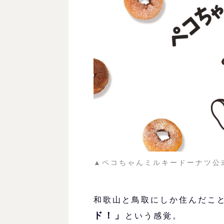
▲ペコちゃんミルキードーナツ公
和歌山と鳥取にしか住んだこ
ド！」
という感覚。