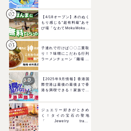
ルドのプールで一日遊びつ
くそう！
【4/18オープン】木のぬく
もり感じる“超有料級”あそ
び場「なわてMokuMokuひ
ろば」へGO！混雑状況や
子どもの反応までリアルレ
ポ＠イオンモール四條畷
子連れで行けば〇〇二重取
り！？味噌にこだわる行列
ラーメンチェーン「麺場 田
所商店」をママにおすすめ
したい理由
【2025年9月情報】香港国
際空港は最後の最後まで香
港を満喫できる！家族で楽
しむグルメ＆おみやげスポ
ットを紹介
ジュエリー好きがときめ
く！タイの宝石の聖地
「Jewelry trade
center(ジュエリートレー