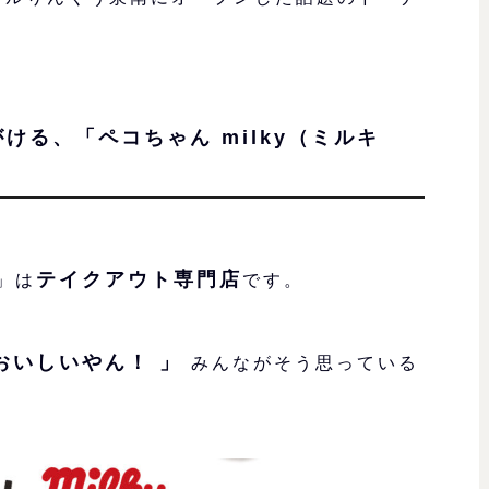
がける、
「ペコちゃん milky（ミルキ
テイクアウト専門店
ツ」は
です。
おいしいやん！ 」
みんながそう思っている