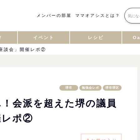
メンバーの部屋
ママオアシスとは？
け
イベント
レシピ
Oa
座談会」開催レポ②
堺市
勉強会レポ
堺市堺区
ん！会派を超えた堺の議員
催レポ②