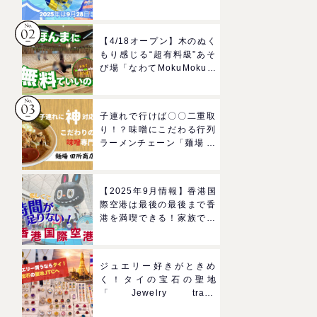
ルドのプールで一日遊びつ
くそう！
【4/18オープン】木のぬく
もり感じる“超有料級”あそ
び場「なわてMokuMokuひ
ろば」へGO！混雑状況や
子どもの反応までリアルレ
ポ＠イオンモール四條畷
子連れで行けば〇〇二重取
り！？味噌にこだわる行列
ラーメンチェーン「麺場 田
所商店」をママにおすすめ
したい理由
【2025年9月情報】香港国
際空港は最後の最後まで香
港を満喫できる！家族で楽
しむグルメ＆おみやげスポ
ットを紹介
ジュエリー好きがときめ
く！タイの宝石の聖地
「Jewelry trade
center(ジュエリートレー